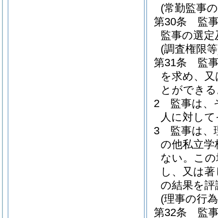
(常勤監事
第30条
監
監事の選定
(調査権限等
第31条
監
を求め、又
とができる
2
監事は、
人に対して
3
監事は、
の他私立学
ない。
この
し、又は著
の結果を評
(理事の行為
第32条
監