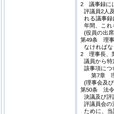
2
議事録に
評議員2人
れる議事録
年間、これ
(役員の出席
第49条
理
なければな
2
理事長、
議員から特
該事項につ
第7章
(理事会及
第50条
法
決議及び評
評議員会の
ために、当