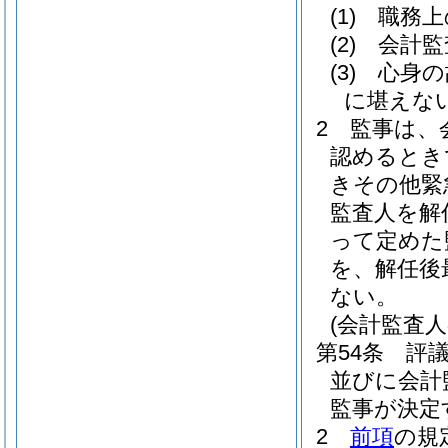
(1)
職務上
(2)
会計監
(3)
心身の
に堪えな
2
監事は、
認めるとき
きその他緊
監査人を解
って定めた
を、解任後
ない。
(会計監査
第54条
評
並びに会計
監事が決定
2
前項
の規