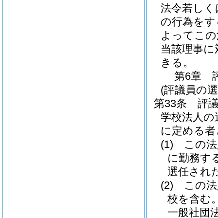
法令若しく
の行為をす
よってこの
当該理事に
きる。
第6章
(評議員の選
第33条
評
学校法人の
に定める者
(1)
この法
に勤務す
選任され
(2)
この法
校を含む。
一般社団