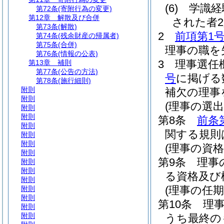
(6)
学識経
第72条
(寄附行為の変更)
第12章
解散及び合併
された者2
第73条
(解散)
2
前項第1
第74条
(残余財産の帰属者)
第75条
(合併)
理事の職を
第76条
(情報の公表)
3
理事選任
第13章
補則
第77条
(公告の方法)
号
に掲げる
第78条
(施行細則)
附則
補欠の理事
附則
(理事の選出
附則
附則
第8条
前条
附則
関する規則
附則
附則
(理事の資格
附則
第9条
理事
附則
附則
る資格及び
附則
(理事の任期
附則
附則
第10条
理
附則
附則
うち最終の