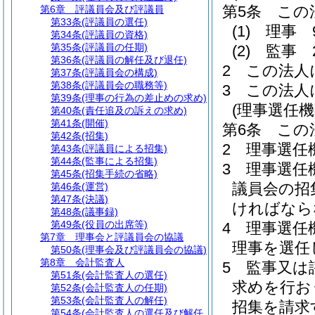
第5条
この
第6章
評議員会及び評議員
第33条
(評議員の選任)
(1)
理事 
第34条
(評議員の資格)
第35条
(評議員の任期)
(2)
監事 
第36条
(評議員の解任及び退任)
2
この法人
第37条
(評議員会の構成)
第38条
(評議員会の職務等)
3
この法人
第39条
(理事の行為の差止めの求め)
(理事選任機
第40条
(責任追及の訴えの求め)
第41条
(開催)
第6条
この
第42条
(招集)
2
理事選任
第43条
(評議員による招集)
第44条
(監事による招集)
3
理事選任
第45条
(招集手続の省略)
議員会の招
第46条
(運営)
第47条
(決議)
ければなら
第48条
(議事録)
第49条
(役員の出席等)
4
理事選任
第7章
理事会と評議員会の協議
理事を選任
第50条
(理事会及び評議員会の協議)
第8章
会計監査人
5
監事又は
第51条
(会計監査人の選任)
求めを行お
第52条
(会計監査人の任期)
第53条
(会計監査人の解任)
招集を請求
第54条
(会計監査人の選任及び解任