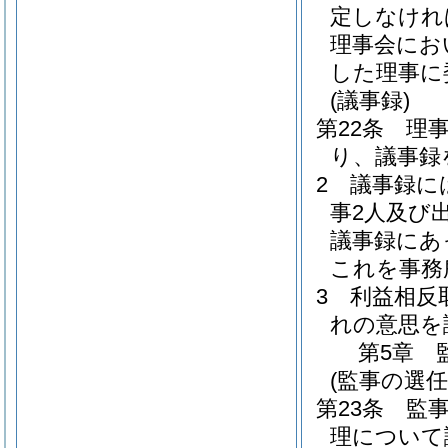
定しなけれ
理事会にお
した理事に
(議事録)
第22条
理
り、議事録
2
議事録に
事2人及び
議事録にあ
これを事務
3
利益相反
れの意思を
第5章
(監事の選任
第23条
監
理について