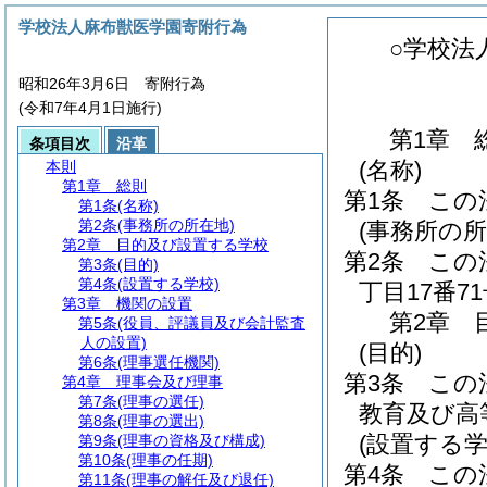
学校法人麻布獣医学園寄附行為
○学校法
昭和26年3月6日 寄附行為
(令和7年4月1日施行)
第1章
条項目次
沿革
(名称)
本則
第1章
総則
第1条
この
第1条
(名称)
第2条
(事務所の所在地)
(事務所の所
第2章
目的及び設置する学校
第2条
この
第3条
(目的)
第4条
(設置する学校)
丁目17番7
第3章
機関の設置
第2章
第5条
(役員、評議員及び会計監査
人の設置)
(目的)
第6条
(理事選任機関)
第3条
この
第4章
理事会及び理事
第7条
(理事の選任)
教育及び高
第8条
(理事の選出)
(設置する学
第9条
(理事の資格及び構成)
第10条
(理事の任期)
第4条
この
第11条
(理事の解任及び退任)