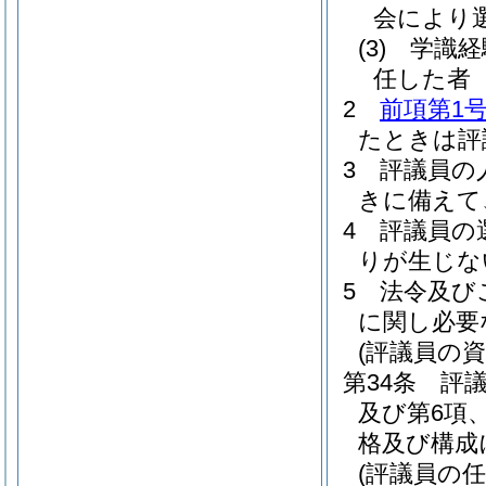
会により選
(3)
学識経
任した者 
2
前項第1
たときは評
3
評議員の
きに備えて
4
評議員の
りが生じな
5
法令及び
に関し必要
(評議員の資
第34条
評
及び第6項
格及び構成
(評議員の任