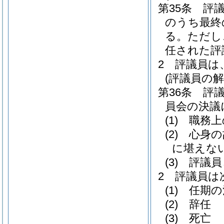
第35条
評
のうち最終
る。
ただし
任された評
2
評議員は
(評議員の解
第36条
評
員会の決議
(1)
職務上
(2)
心身の
に堪えな
(3)
評議員
2
評議員は
(1)
任期の
(2)
辞任
(3)
死亡