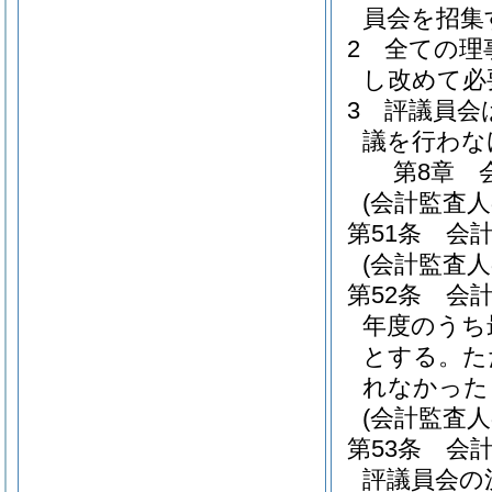
員会を招集
2
全ての理
し改めて必
3
評議員会
議を行わな
第8章
(会計監査人
第51条
会
(会計監査人
第52条
会
年度のうち
とする。
た
れなかった
(会計監査人
第53条
会
評議員会の