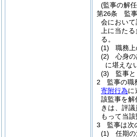
(監事の解任
第26条
監
会において
上に当たる
る。
(1)
職務上
(2)
心身の
に堪えな
(3)
監事と
2
監事の職
寄附行為
に
該監事を解
きは、評議
もって当該
3
監事は次
(1)
任期の