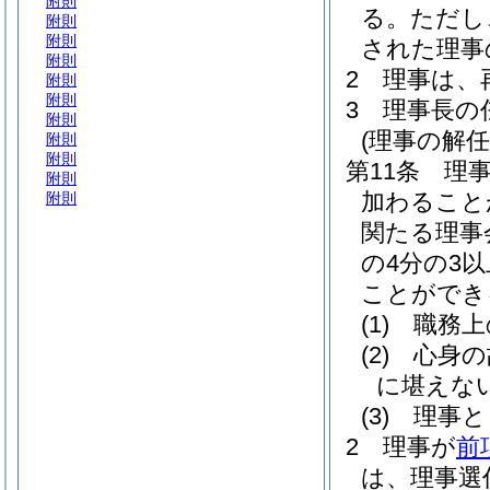
附則
る。
ただし
附則
附則
された理事
附則
2
理事は、
附則
附則
3
理事長の
附則
(理事の解任
附則
附則
第11条
理
附則
加わること
附則
関たる理事
の4分の3
ことができ
(1)
職務上
(2)
心身の
に堪えな
(3)
理事と
2
理事が
前
は、理事選