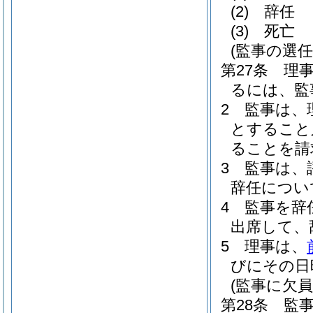
(2)
辞任
(3)
死亡
(監事の選
第27条
理
るには、監
2
監事は、
とすること
ることを請
3
監事は、
辞任につい
4
監事を辞
出席して、
5
理事は、
びにその日
(監事に欠
第28条
監