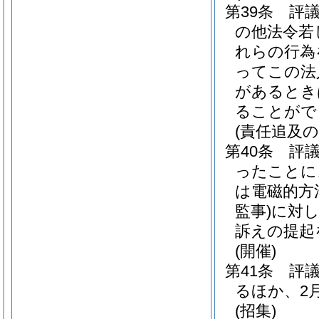
第39条
評
の他法令若
れらの行為
ってこの法
があるとき
ることがで
(責任追及
第40条
評
ったことに
は電磁的方
監事)
に対し
訴えの提起
(開催)
第41条
評
るほか、2
(招集)