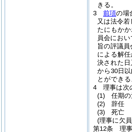
きる。
3
前項
の場
又は法令若
たにもかか
員会におい
旨の評議員
による解任
決された日
から30日
とができる
4
理事は次
(1)
任期の
(2)
辞任
(3)
死亡
(理事に欠
第12条
理