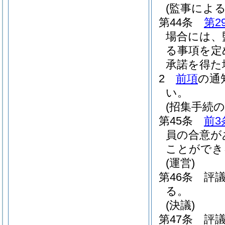
(監事による
第44条
第2
場合には、
る事項を定
承諾を得た
2
前項
の通
い。
(招集手続の
第45条
前3
員の合意が
ことができ
(運営)
第46条
評
る。
(決議)
第47条
評