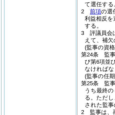
て選任する
2
前項
の選
利益相反を
する。
3
評議員会
えて、補欠
(監事の資格
第24条
監
び第6項並
なければな
(監事の任期
第25条
監
うち最終の
る。
ただし
された監事
2
監事は、