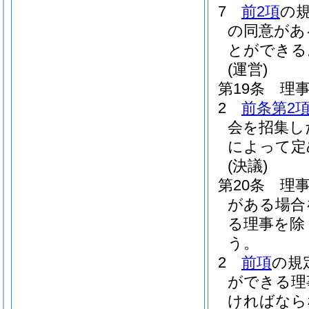
7
前2項
の
の同意があ
とができる
(運営)
第19条
理
2
前条第2
会を招集し
によって定
(決議)
第20条
理
がある場合
る理事を除
う。
2
前項
の規
ができる理
ければなら