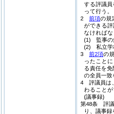
する評議員
って行う。
2
前項
の規
ができる評
なければな
(1)
監事の
(2)
私立学
3
前2項
の
ったことに
る責任を免
の全員一致
4
評議員は
わることが
(議事録)
第48条
評
り、議事録