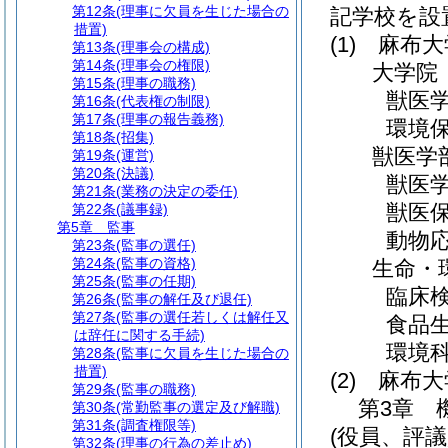
第12条
(理事に欠員を生じた場合の
記学校を設
措置)
(1)
麻布大
第13条
(理事会の構成)
第14条
(理事会の権限)
大学院
第15条
(理事の職務)
獣医
第16条
(代表権の制限)
第17条
(理事の報告義務)
環境
第18条
(招集)
獣医学
第19条
(運営)
第20条
(決議)
獣医
第21条
(業務の決定の委任)
獣医
第22条
(議事録)
第5章
監事
動物
第23条
(監事の選任)
第24条
(監事の資格)
生命・
第25条
(監事の任期)
臨床
第26条
(監事の解任及び退任)
第27条
(監事の選任若しくは解任又
食品
は辞任に関する手続)
環境
第28条
(監事に欠員を生じた場合の
措置)
(2)
麻布大
第29条
(監事の職務)
第3章
第30条
(常勤監事の選定及び解職)
第31条
(調査権限等)
(役員、評
第32条
(理事の行為の差止め)