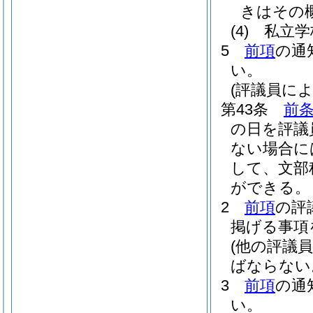
きはその
(4)
私立学
5
前項
の通
い。
(評議員によ
第43条
前条
の日を評議
ない場合に
して、文部
ができる。
2
前項
の評
掲げる事項
(他の評議
ばならない
3
前項
の通
い。