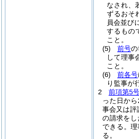
なされ、
ずるおそ
員会並び
するもの
こと。
(5)
前号
の
して理事
こと。
(6)
前各号
り監事が
2
前項第5
った日から
事会又は評
の請求をし
できる。
理
る。