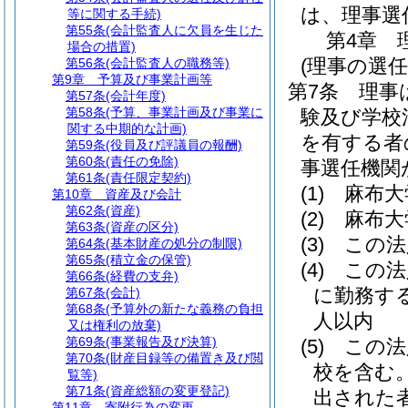
は、理事選
等に関する手続)
第55条
(会計監査人に欠員を生じた
第4章
場合の措置)
(理事の選任
第56条
(会計監査人の職務等)
第9章
予算及び事業計画等
第7条
理事
第57条
(会計年度)
第58条
(予算、事業計画及び事業に
験及び学校
関する中期的な計画)
を有する者
第59条
(役員及び評議員の報酬)
第60条
(責任の免除)
事選任機関
第61条
(責任限定契約)
(1)
麻布大
第10章
資産及び会計
第62条
(資産)
(2)
麻布大
第63条
(資産の区分)
(3)
この法
第64条
(基本財産の処分の制限)
第65条
(積立金の保管)
(4)
この法
第66条
(経費の支弁)
に勤務す
第67条
(会計)
第68条
(予算外の新たな義務の負担
人以内
又は権利の放棄)
第69条
(事業報告及び決算)
(5)
この法
第70条
(財産目録等の備置き及び閲
校を含む。
覧等)
第71条
(資産総額の変更登記)
出された者
第11章
寄附行為の変更