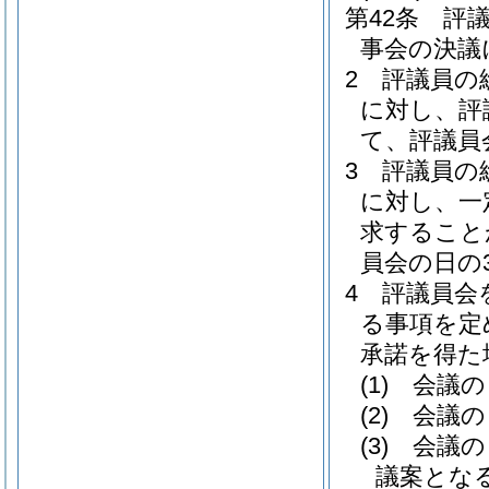
第42条
評
事会の決議
2
評議員の
に対し、評
て、評議員
3
評議員の
に対し、一
求すること
員会の日の
4
評議員会
る事項を定
承諾を得た
(1)
会議の
(2)
会議の
(3)
会議の
議案とな