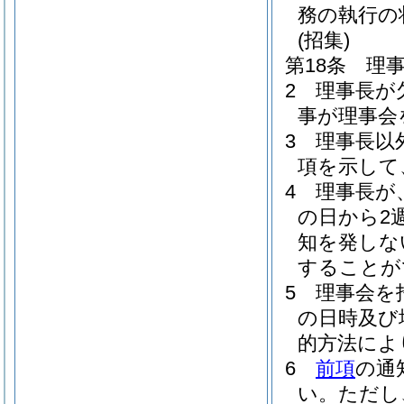
務の執行の
(招集)
第18条
理
2
理事長が
事が理事会
3
理事長以
項を示して
4
理事長が
の日から2
知を発しな
することが
5
理事会を
の日時及び
的方法によ
6
前項
の通
い。
ただし