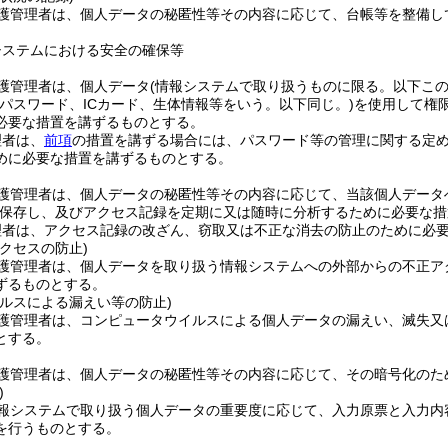
護管理者は、個人データの秘匿性等その内容に応じて、台帳等を整備し
システムにおける安全の確保等
護管理者は、個人データ
(情報システムで取り扱うものに限る。以下こ
(パスワード、ICカード、生体情報等をいう。以下同じ。)
を使用して権
必要な措置を講ずるものとする。
理者は、
前項
の措置を講ずる場合には、パスワード等の管理に関する定
めに必要な措置を講ずるものとする。
護管理者は、個人データの秘匿性等その内容に応じて、当該個人データ
保存し、及びアクセス記録を定期に又は随時に分析するために必要な措
理者は、アクセス記録の改ざん、窃取又は不正な消去の防止のために必
クセスの防止)
護管理者は、個人データを取り扱う情報システムへの外部からの不正ア
ずるものとする。
イルスによる漏えい等の防止)
護管理者は、コンピュータウイルスによる個人データの漏えい、滅失又
とする。
護管理者は、個人データの秘匿性等その内容に応じて、その暗号化のた
)
報システムで取り扱う個人データの重要度に応じて、入力原票と入力内
を行うものとする。