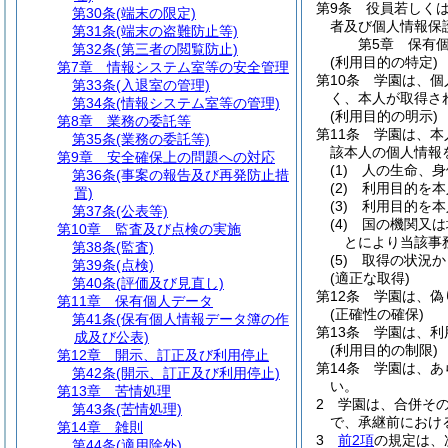
第9条
役員若しく
第30条
(端末の限定)
者及び個人情報保
第31条
(端末の盗難防止等)
第5章
保有
第32条
(第三者の閲覧防止)
(利用目的の特定)
第7章
情報システム室等の安全管理
第10条
学園は、個
第33条
(入退室の管理)
く、本人が取得さ
第34条
(情報システム室等の管理)
(利用目的の明示)
第8章
業務の委託等
第11条
学園は、本
第35条
(業務の委託等)
該本人の個人情報
第9章
安全確保上の問題への対応
(1)
人の生命、身
第36条
(事案の報告及び再発防止措
(2)
利用目的を本
置)
(3)
利用目的を本
第37条
(公表等)
(4)
国の機関又は
第10章
監査及び点検の実施
とにより当該事
第38条
(監査)
(5)
取得の状況か
第39条
(点検)
(適正な取得)
第40条
(評価及び見直し)
第12条
学園は、偽
第11章
保有個人データ
(正確性の確保)
第41条
(保有個人情報データ簿の作
第13条
学園は、利
成及び公表)
(利用目的の制限)
第12章
開示、訂正及び利用停止
第14条
学園は、あ
第42条
(開示、訂正及び利用停止)
い。
第13章
苦情処理
2
学園は、合併そ
第43条
(苦情処理)
で、承継前におけ
第14章
雑則
3
前2項
の規定は、
第44条
(適用除外)