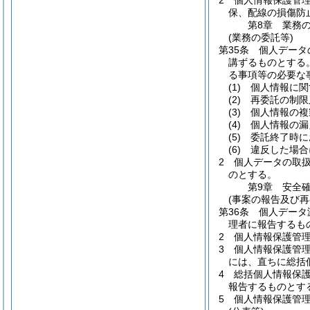
2
個人情報保護管
保、配線の損傷防
第8章
業務
(業務の委託等)
第35条
個人データ
講ずるものとする
る事項等の必要な
(1)
個人情報に関
(2)
再委託の制限
(3)
個人情報の複
(4)
個人情報の漏
(5)
委託終了時に
(6)
違反した場合
2
個人データの取
のとする。
第9章
安全
(事案の報告及び再
第36条
個人データ
理者に報告するも
2
個人情報保護管
3
個人情報保護管
には、直ちに総括
4
総括個人情報保
報告するものとす
5
個人情報保護管