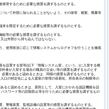
散保管するために必要な措置を講ずるものとする。
について外部に知られることがないよう、その保管、複製、廃棄等
端末を限定するために必要な措置を講ずるものとする。
施錠等の必要な措置を講ずるものとする。
、又は外部から持ち込んではならない。
う、使用状況に応じて情報システムからログオフを行うことを徹底
器を設置する室等
(以下「情報システム室」という。)
に入室する権
部外者が入室する場合の職員の立会い等の措置を講ずるものとす
、必要があると認めるときは、同様の措置を講ずるものとする。
出入口の特定化による入退室の管理の容易化、所在表示の制限等の
があると認めるときは、原則として、入室にかかわる認証機能を設
、パスワード等の読取防止等を行うために必要な措置を講ずるもの
置、警報装置、監視設備の設置等の措置を講ずるものとする。