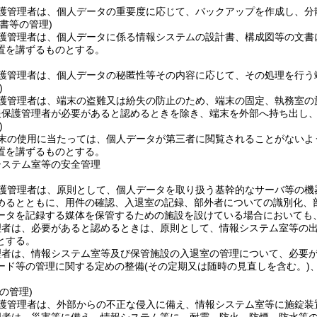
護管理者は、個人データの重要度に応じて、バックアップを作成し、分
書等の管理)
護管理者は、個人データに係る情報システムの設計書、構成図等の文書
置を講ずるものとする。
護管理者は、個人データの秘匿性等その内容に応じて、その処理を行う
)
護管理者は、端末の盗難又は紛失の防止のため、端末の固定、執務室の
報保護管理者が必要があると認めるときを除き、端末を外部へ持ち出し
)
末の使用に当たっては、個人データが第三者に閲覧されることがないよ
置を講ずるものとする。
システム室等の安全管理
護管理者は、原則として、個人データを取り扱う基幹的なサーバ等の機
めるとともに、用件の確認、入退室の記録、部外者についての識別化、
ータを記録する媒体を保管するための施設を設けている場合においても
理者は、必要があると認めるときは、原則として、情報システム室等の
とする。
理者は、情報システム室等及び保管施設の入退室の管理について、必要
ード等の管理に関する定めの整備
(その定期又は随時の見直しを含む。)
の管理)
護管理者は、外部からの不正な侵入に備え、情報システム室等に施錠装