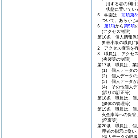
用する者の利用
状態に置いてい
5
学園は、
前項第3
ついて、あらかじ
6
第1項
から
第5項
(アクセス制限)
第16条
個人情報保
要最小限の職員に
2
アクセス権限を
3
職員は、アクセ
(複製等の制限)
第17条
職員は、業
(1)
個人データの
(2)
個人データの
(3)
個人データが
(4)
その他個人デ
(誤りの訂正等)
第18条
職員は、個
(媒体の管理等)
第19条
職員は、個
火金庫等への保管
(廃棄等)
第20条
職員は、個
理者の指示に従い
(個人データの取扱