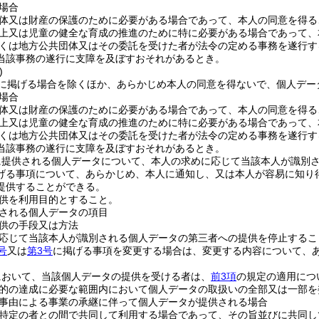
場合
体又は財産の保護のために必要がある場合であって、本人の同意を得る
上又は児童の健全な育成の推進のために特に必要がある場合であって、
くは地方公共団体又はその委託を受けた者が法令の定める事務を遂行す
当該事務の遂行に支障を及ぼすおそれがあるとき。
)
に掲げる場合を除くほか、あらかじめ本人の同意を得ないで、個人デー
場合
体又は財産の保護のために必要がある場合であって、本人の同意を得る
上又は児童の健全な育成の推進のために特に必要がある場合であって、
くは地方公共団体又はその委託を受けた者が法令の定める事務を遂行す
当該事務の遂行に支障を及ぼすおそれがあるとき。
に提供される個人データについて、本人の求めに応じて当該本人が識別
げる事項について、あらかじめ、本人に通知し、又は本人が容易に知り
提供することができる。
供を利用目的とすること。
される個人データの項目
供の手段又は方法
応じて当該本人が識別される個人データの第三者への提供を停止するこ
号
又は
第3号
に掲げる事項を変更する場合は、変更する内容について、
。
において、当該個人データの提供を受ける者は、
前3項
の規定の適用につ
的の達成に必要な範囲内において個人データの取扱いの全部又は一部を
事由による事業の承継に伴って個人データが提供される場合
特定の者との間で共同して利用する場合であって、その旨並びに共同し