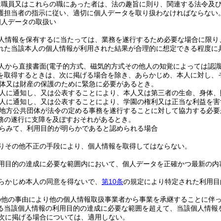
は職員又はこれらの職にあった者は、法の趣旨に則り、関連する法令及
護担当者の指示に従い、適切に個人データを取り扱わなければならない
個人データの取扱い
人情報を保有するに当たっては、業務を遂行するため必要な場合に限り
れた当該本人の個人情報が利用された結果が合理的に想定できる程度に
人から直接書面
(電子的方式、磁気的方式その他人の知覚によっては認
を取得するときは、次に掲げる場合を除き、あらかじめ、本人に対し、
体又は財産の保護のために緊急に必要があるとき。
人に通知し、又は公表することにより、本人又は第三者の生命、身体、
人に通知し、又は公表することにより、学園の権利又は正当な利益を害
地方公共団体が法令の定める事務を遂行することに対して協力する必要
務の遂行に支障を及ぼすおそれがあるとき。
らみて、利用目的が明らかであると認められる場合
りその他不正の手段により、個人情報を取得してはならない。
用目的の達成に必要な範囲内において、個人データを正確かつ最新の内
らかじめ本人の同意を得ないで、
第10条
の規定により特定された利用目
の他の事由により他の個人情報取扱事業者から事業を承継することに伴
る当該個人情報の利用目的の達成に必要な範囲を超えて、当該個人情報
次に掲げる場合については、適用しない。