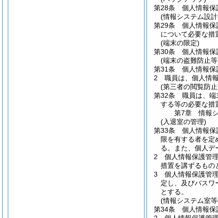
第28条
個人情報保
(情報システム設計
第29条
個人情報保
について必要な措
(端末の限定)
第30条
個人情報保
(端末の盗難防止等
第31条
個人情報保
2
職員は、個人情
(第三者の閲覧防止
第32条
職員は、端
する等の必要な措
第7章
情報
(入退室の管理)
第33条
個人情報保
限を有する者を定
る。
また、個人デ
2
個人情報保護管
措置を講ずるもの
3
個人情報保護管
定し、及びパスワ
とする。
(情報システム室等
第34条
個人情報保