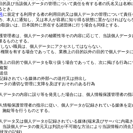
目的及び当該個人データの管理について責任を有する者の氏名又は名称
るとき。
号
に規定する利用する者の利用目的又は個人データの管理について責任
め、本人に通知し、又は本人が容易に知り得る状態に置かなければなら
の取扱いは、日本国外に所在する諸団体に行う場合も同様とする。
護管理者は、個人データの秘匿性等その内容に応じて、当該個人データ
限るものとする。
有しない職員は、個人データにアクセスしてはならない。
ス権限を有する場合であっても、業務上の目的以外の目的で個人データ
務上の目的で個人データを取り扱う場合であっても、次に掲げる行為に
複製
送信
記録されている媒体の外部への送付又は持出し
ータの適切な管理に支障を及ぼすおそれのある行為
人データの内容に誤り等を発見した場合には、個人情報保護管理者の指
人情報保護管理者の指示に従い、個人データが記録されている媒体を定
、施錠等を行うものとする。
人データ又は個人データが記録されている媒体
(端末及びサーバに内蔵
、当該個人データの復元又は判読が不可能な方法により当該情報の消去
状況の記録)