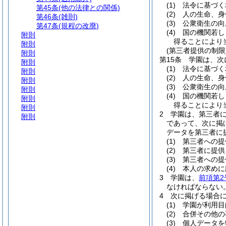
(1)
法令に基づく
第45条
(他の法律との関係)
(2)
人の生命、身
第46条
(雑則)
(3)
公衆衛生の向
第47条
(規程の改廃)
(4)
国の機関若し
附則
得ることにより
附則
(第三者提供の制限
附則
第15条
学園は、次
附則
(1)
法令に基づく
附則
(2)
人の生命、身
附則
(3)
公衆衛生の向
附則
(4)
国の機関若し
附則
得ることにより
附則
2
学園は、第三者
附則
であって、次に掲
データを第三者に
(1)
第三者への提
(2)
第三者に提供
(3)
第三者への提
(4)
本人の求めに
3
学園は、
前項第2
なければならない
4
次に掲げる場合
(1)
学園が利用目
(2)
合併その他の
(3)
個人データを