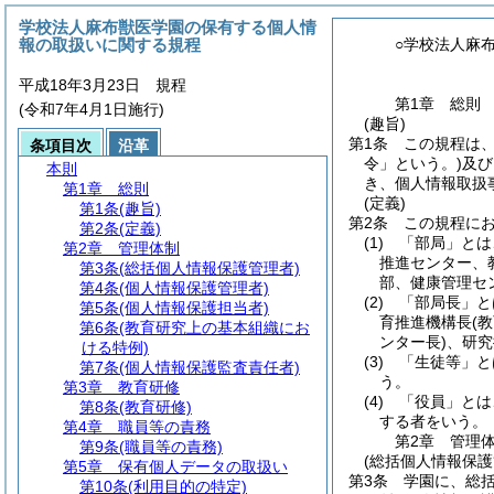
学校法人麻布獣医学園の保有する個人情
報の取扱いに関する規程
○学校法人麻
平成18年3月23日 規程
第1章
総則
(令和7年4月1日施行)
(趣旨)
第1条
この規程は
条項目次
沿革
令」という。)
及び
本則
き、個人情報取扱
第1章
総則
(定義)
第1条
(趣旨)
第2条
この規程に
第2条
(定義)
(1)
「部局」とは
第2章
管理体制
推進センター、
第3条
(総括個人情報保護管理者)
部、健康管理セ
第4条
(個人情報保護管理者)
(2)
「部局長」と
第5条
(個人情報保護担当者)
育推進機構長
(
第6条
(教育研究上の基本組織にお
ンター長)
、研究
ける特例)
(3)
「生徒等」と
第7条
(個人情報保護監査責任者)
う。
第3章
教育研修
(4)
「役員」とは
第8条
(教育研修)
する者をいう。
第4章
職員等の責務
第2章
管理
第9条
(職員等の責務)
(総括個人情報保護
第5章
保有個人データの取扱い
第3条
学園に、総
第10条
(利用目的の特定)