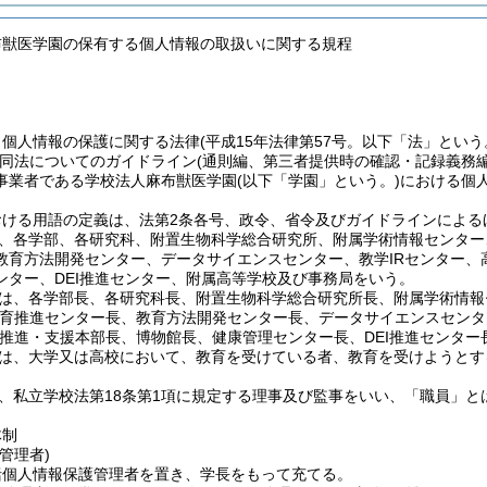
布獣医学園の保有する個人情報の取扱いに関する規程
、個人情報の保護に関する法律
(平成15年法律第57号。以下「法」という
同法についてのガイドライン(通則編、第三者提供時の確認・記録義務
事業者である学校法人麻布獣医学園
(以下「学園」という。)
における個
おける用語の定義は、法第2条各号、政令、省令及びガイドラインによる
、各学部、各研究科、附置生物科学総合研究所、附属学術情報センター
教育方法開発センター、データサイエンスセンター、教学IRセンター、
ンター、DEI推進センター、附属高等学校及び事務局をいう。
は、各学部長、各研究科長、附置生物科学総合研究所長、附属学術情報
教育推進センター長、教育方法開発センター長、データサイエンスセンタ
推進・支援本部長、博物館長、健康管理センター長、DEI推進センタ
は、大学又は高校において、教育を受けている者、教育を受けようとす
、私立学校法第18条第1項に規定する理事及び監事をいい、「職員」と
体制
管理者)
括個人情報保護管理者を置き、学長をもって充てる。