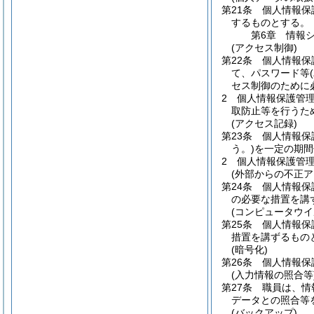
第21条
個人情報保
するものとする。
第6章
情報
(アクセス制御)
第22条
個人情報保
て、パスワード等
セス制御のために
2
個人情報保護管
取防止等を行うた
(アクセス記録)
第23条
個人情報保
う。)
を一定の期間
2
個人情報保護管
(外部からの不正ア
第24条
個人情報保
の必要な措置を講
(コンピュータウ
第25条
個人情報保
措置を講ずるもの
(暗号化)
第26条
個人情報保
(入力情報の照合等
第27条
職員は、情
データとの照合等
(バックアップ)