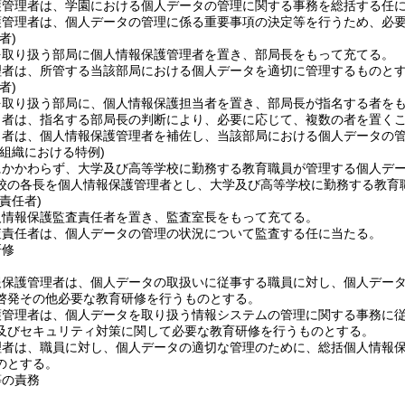
護管理者は、学園における個人データの管理に関する事務を総括する任
護管理者は、個人データの管理に係る重要事項の決定等を行うため、必
者)
を取り扱う部局に個人情報保護管理者を置き、部局長をもって充てる。
理者は、所管する当該部局における個人データを適切に管理するものと
者)
を取り扱う部局に、個人情報保護担当者を置き、部局長が指名する者を
当者は、指名する部局長の判断により、必要に応じて、複数の者を置く
当者は、個人情報保護管理者を補佐し、当該部局における個人データの
組織における特例)
にかかわらず、大学及び高等学校に勤務する教育職員が管理する個人デ
校の各長を個人情報保護管理者とし、大学及び高等学校に勤務する教育
責任者)
人情報保護監査責任者を置き、監査室長をもって充てる。
査責任者は、個人データの管理の状況について監査する任に当たる。
研修
報保護管理者は、個人データの取扱いに従事する職員に対し、個人デー
啓発その他必要な教育研修を行うものとする。
護管理者は、個人データを取り扱う情報システムの管理に関する事務に
及びセキュリティ対策に関して必要な教育研修を行うものとする。
理者は、職員に対し、個人データの適切な管理のために、総括個人情報
のとする。
等の責務