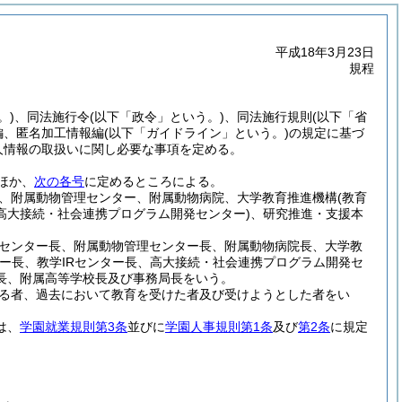
平成18年3月23日
規程
。)
、同法施行令
(以下「政令」という。)
、同法施行規則
(以下「省
編、匿名加工情報編
(以下「ガイドライン」という。)
の規定に基づ
人情報の取扱いに関し必要な事項を定める。
ほか、
次の各号
に定めるところによる。
、附属動物管理センター、附属動物病院、大学教育推進機構
(教育
高大接続・社会連携プログラム開発センター)
、研究推進・支援本
センター長、附属動物管理センター長、附属動物病院長、大学教
ー長、教学IRセンター長、高大接続・社会連携プログラム開発セ
ー長、附属高等学校長及び事務局長をいう。
る者、過去において教育を受けた者及び受けようとした者をい
は、
学園就業規則第3条
並びに
学園人事規則第1条
及び
第2条
に規定