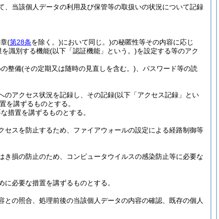
て、当該個人データの利用及び保管等の取扱いの状況について記録
の章
(
第28条
を除く。)
において同じ。)
の秘匿性等その内容に応じ
限を識別する機能
(以下「認証機能」という。)
を設定する等のアク
めの整備
(その定期又は随時の見直しを含む。)
、パスワード等の読
へのアクセス状況を記録し、その記録
(以下「アクセス記録」とい
置を講ずるものとする。
要な措置を講ずるものとする。
クセスを防止するため、ファイアウォールの設定による経路制御等
はき損の防止のため、コンピュータウイルスの感染防止等に必要な
めに必要な措置を講ずるものとする。
容との照合、処理前後の当該個人データの内容の確認、既存の個人