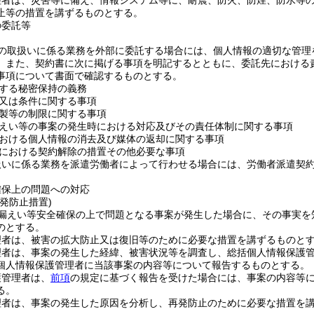
理者は、災害等に備え、情報システム等に、耐震、防火、防煙、防水等
止等の措置を講ずるものとする。
の委託等
の取扱いに係る業務を外部に委託する場合には、個人情報の適切な管理
。
また、契約書に次に掲げる事項を明記するとともに、委託先における
事項について書面で確認するものとする。
する秘密保持の義務
又は条件に関する事項
製等の制限に関する事項
えい等の事案の発生時における対応及びその責任体制に関する事項
おける個人情報の消去及び媒体の返却に関する事項
における契約解除の措置その他必要な事項
扱いに係る業務を派遣労働者によって行わせる場合には、労働者派遣契
確保上の問題への対応
発防止措置)
漏えい等安全確保の上で問題となる事案が発生した場合に、その事実を
のとする。
理者は、被害の拡大防止又は復旧等のために必要な措置を講ずるものと
理者は、事案の発生した経緯、被害状況等を調査し、総括個人情報保護
個人情報保護管理者に当該事案の内容等について報告するものとする。
護管理者は、
前項
の規定に基づく報告を受けた場合には、事案の内容等
る。
理者は、事案の発生した原因を分析し、再発防止のために必要な措置を