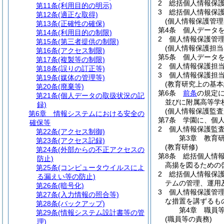
2
総括個人情報保
第11条
(利用目的の明示)
3
総括個人情報保
第12条
(適正な取得)
(個人情報保護管理
第13条
(正確性の確保)
第4条
個人データ
第14条
(利用目的の制限)
2
個人情報保護管
第15条
(第三者提供の制限)
(個人情報保護担当
第16条
(アクセス制限)
第5条
個人データ
第17条
(複製等の制限)
2
個人情報保護担
第18条
(誤りの訂正等)
3
個人情報保護担
第19条
(媒体の管理等)
(教育研究上の基本
第20条
(廃棄等)
第6条
前条
の規定
第21条
(個人データの取扱状況の記
並びに附属高等学
録)
(個人情報保護監査
第6章
情報システムにおける安全の
第7条
学園に、個
確保等
2
個人情報保護監
第22条
(アクセス制御)
第3章
教育
第23条
(アクセス記録)
(教育研修)
第24条
(外部からの不正アクセスの
第8条
総括個人情
防止)
高揚を図るための
第25条
(コンピュータウイルスによ
2
総括個人情報保
る漏えい等の防止)
テムの管理、運用
第26条
(暗号化)
3
個人情報保護管
第27条
(入力情報の照合等)
な措置を講ずるも
第28条
(バックアップ)
第4章
職員
第29条
(情報システム設計書等の管
(職員等の責務)
理)