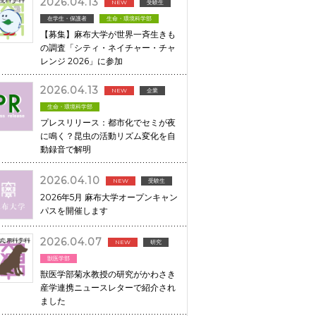
2026.04.13
NEW
受験生
在学生・保護者
生命・環境科学部
【募集】麻布大学が世界一斉生きも
の調査「シティ・ネイチャー・チャ
レンジ 2026」に参加
2026.04.13
NEW
企業
生命・環境科学部
プレスリリース：都市化でセミが夜
に鳴く？昆虫の活動リズム変化を自
動録音で解明
2026.04.10
NEW
受験生
2026年5月 麻布大学オープンキャン
パスを開催します
2026.04.07
NEW
研究
獣医学部
獣医学部菊水教授の研究がかわさき
産学連携ニュースレターで紹介され
ました