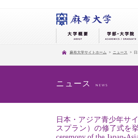
麻布大学サイトホーム
>
ニュース
>
日
ニュース
NEWS
日本・アジア青少年サ
スプラン）の修了式を挙行
ceremony of the Japan-Asi