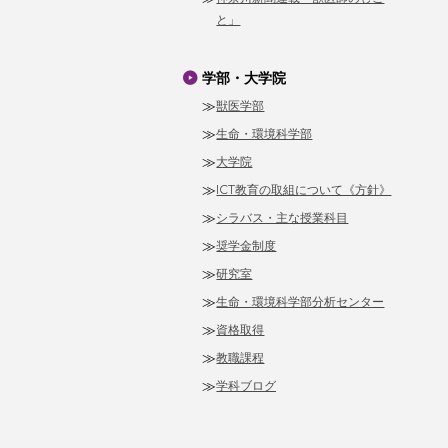
と」
学部・大学院
獣医学部
生命・環境科学部
大学院
ICT教育の取組について《方針》
シラバス・主な授業科目
奨学金制度
研究室
生命・環境科学部分析センター
資格取得
教職課程
学科ブログ