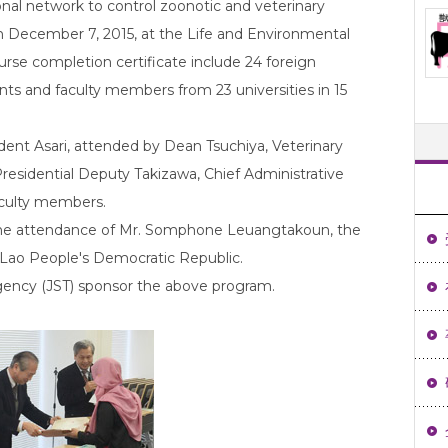
onal network to control zoonotic and veterinary
on December 7, 2015, at the Life and Environmental
urse completion certificate include 24 foreign
nts and faculty members from 23 universities in 15
ent Asari, attended by Dean Tsuchiya, Veterinary
esidential Deputy Takizawa, Chief Administrative
aculty members.
 the attendance of Mr. Somphone Leuangtakoun, the
 Lao People's Democratic Republic.
ency (JST) sponsor the above program.