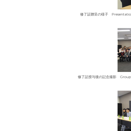
修了証贈呈の様子 Presentation of ce
修了証授与後の記念撮影 Group photo of