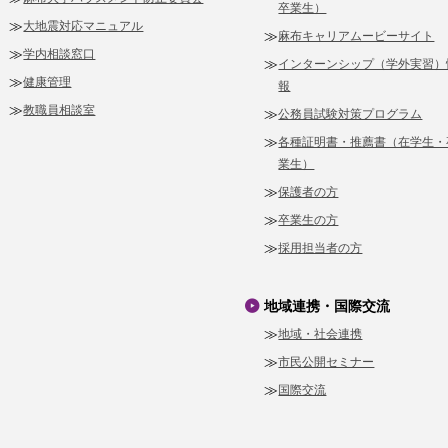
卒業生）
大地震対応マニュアル
麻布キャリアムービーサイト
学内相談窓口
インターンシップ（学外実習）
健康管理
報
教職員相談室
公務員試験対策プログラム
各種証明書・推薦書（在学生・
業生）
保護者の方
卒業生の方
採用担当者の方
地域連携・国際交流
地域・社会連携
市民公開セミナー
国際交流