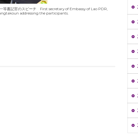
ーチ First secretary of Embassy of Lao PDR,
gtakoun addressing the participants.