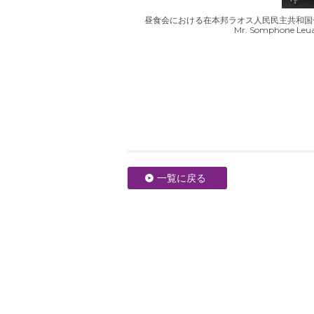
昼食会における在本邦ラオス人民民主共和国一等書記官のスピ
Mr. Somphone Leuan
一覧に戻る