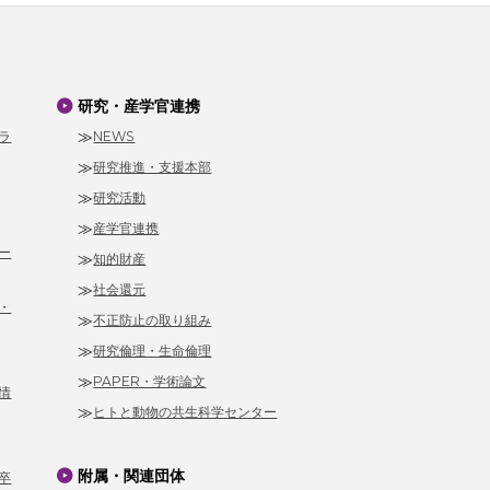
研究・産学官連携
ラ
NEWS
研究推進・支援本部
研究活動
産学官連携
ー
知的財産
社会還元
・
不正防止の取り組み
研究倫理・生命倫理
PAPER・学術論文
情
ヒトと動物の共生科学センター
附属・関連団体
卒