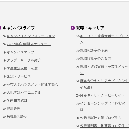
キャンパスライフ
就職・キャリア
キャンパスインフォメーション
キャリア・就職サポートプログ
ム
2026年度 年間スケジュール
就職相談室の予約
キャンパスマップ
就職閲覧室のご案内
クラブ・サークル紹介
就職・進路実績／卒業生メッセ
学生生活支援・制度
ジ
施設・サービス
麻布大学キャリアナビ（在学生
麻布大学ハラスメント防止委員会
卒業生）
大地震対応マニュアル
麻布キャリアムービーサイト
学内相談窓口
インターンシップ（学外実習）
健康管理
報
教職員相談室
公務員試験対策プログラム
各種証明書・推薦書（在学生・