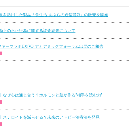
果を活用した製品「食生活 あぶらの通信簿®」の販売を開始
動上の不正行為に関する調査結果について
ファーマラボEXPO アカデミックフォーラム出展のご報告
】なぜ心は通じ合う？ホルモンと脳が作る"相手を読む力"
】ステロイドを減らせる？未来のアトピー治療法を発見