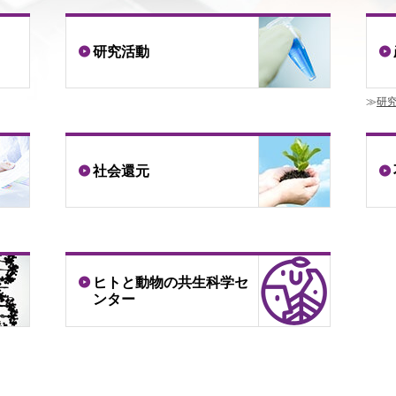
研究活動
研
社会還元
ヒトと動物の共生科学セ
ンター