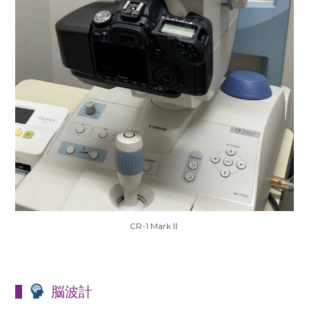
CR-1 MarkⅡ
脳波計