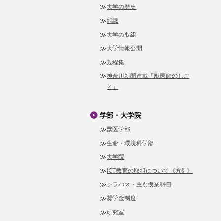
大学の歴史
組織
大学の取組
大学情報公開
規程集
神奈川新聞連載「獣医師のしご
と」
学部・大学院
獣医学部
生命・環境科学部
大学院
ICT教育の取組について《方針》
シラバス・主な授業科目
奨学金制度
研究室