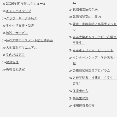
ム
2026年度 年間スケジュール
就職相談室の予約
キャンパスマップ
就職閲覧室のご案内
クラブ・サークル紹介
就職・進路実績／卒業生メッセ
学生生活支援・制度
ジ
施設・サービス
麻布大学キャリアナビ（在学生
麻布大学ハラスメント防止委員会
卒業生）
大地震対応マニュアル
麻布キャリアムービーサイト
学内相談窓口
インターンシップ（学外実習）
健康管理
報
教職員相談室
公務員試験対策プログラム
各種証明書・推薦書（在学生・
業生）
保護者の方
卒業生の方
採用担当者の方