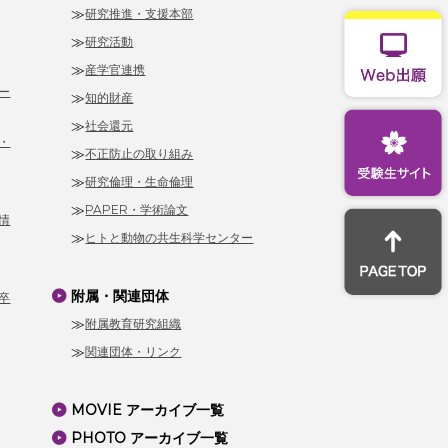
研究推進・支援本部
研究活動
産学官連携
ー
知的財産
社会還元
・
不正防止の取り組み
研究倫理・生命倫理
PAPER・学術論文
情
ヒトと動物の共生科学センター
附属・関連団体
卒
附属教育研究組織
関連団体・リンク
MOVIE アーカイブ一覧
PHOTO アーカイブ一覧