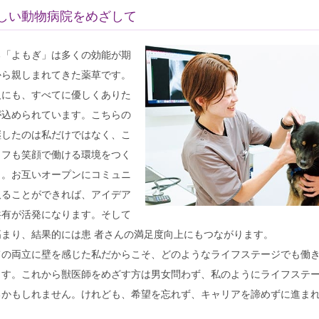
しい動物病院をめざして
「よもぎ」は多くの効能が期
から親しまれてきた薬草です。
人にも、すべてに優しくありた
が込められています。こちらの
継したのは私だけではなく、こ
ッフも笑顔で働ける環境をつく
ら。お互いオープンにコミュニ
取ることができれば、アイデア
共有が活発になります。そして
まり、結果的には患 者さんの満足度向上にもつながります。
の両立に壁を感じた私だからこそ、どのようなライフステージでも働
ます。これから獣医師をめざす方は男女問わず、私のようにライフステ
るかもしれません。けれども、希望を忘れず、キャリアを諦めずに進ま