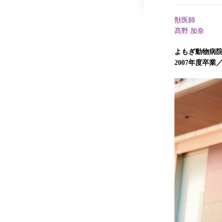
獣医師
髙野 加奈
よもぎ動物病院
2007年度卒