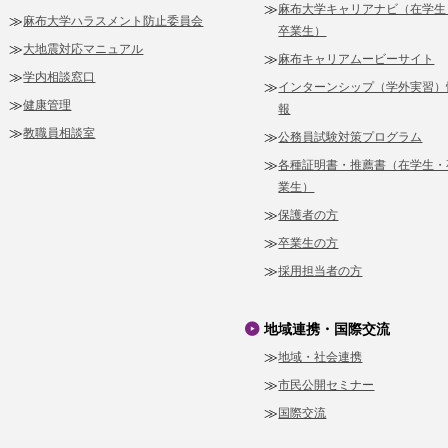
麻布大学キャリアナビ（在学生
麻布大学ハラスメント防止委員会
卒業生）
大地震対応マニュアル
麻布キャリアムービーサイト
学内相談窓口
インターンシップ（学外実習）
健康管理
報
教職員相談室
公務員試験対策プログラム
各種証明書・推薦書（在学生・
業生）
保護者の方
卒業生の方
採用担当者の方
地域連携・国際交流
地域・社会連携
市民公開セミナー
国際交流