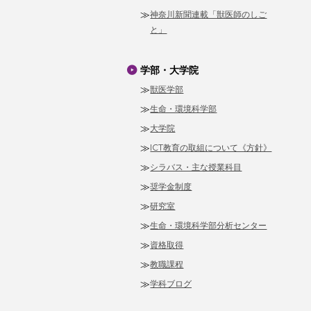
神奈川新聞連載「獣医師のしご
と」
学部・大学院
獣医学部
生命・環境科学部
大学院
ICT教育の取組について《方針》
シラバス・主な授業科目
奨学金制度
研究室
生命・環境科学部分析センター
資格取得
教職課程
学科ブログ