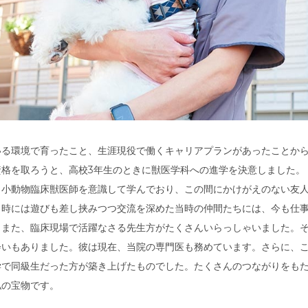
る環境で育ったこと、生涯現役で働くキャリアプランがあったことか
格を取ろうと、高校3年生のときに獣医学科への進学を決意しました。
ら小動物臨床獣医師を意識して学んでおり、この間にかけがえのない友
、時には遊びも差し挟みつつ交流を深めた当時の仲間たちには、今も仕
。また、臨床現場で活躍なさる先生方がたくさんいらっしゃいました。
会いもありました。彼は現在、当院の専門医も務めています。さらに、
学で同級生だった方が築き上げたものでした。たくさんのつながりをも
私の宝物です。