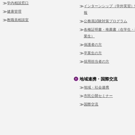
学内相談窓口
インターンシップ（学外実習）
健康管理
報
教職員相談室
公務員試験対策プログラム
各種証明書・推薦書（在学生・
業生）
保護者の方
卒業生の方
採用担当者の方
地域連携・国際交流
地域・社会連携
市民公開セミナー
国際交流