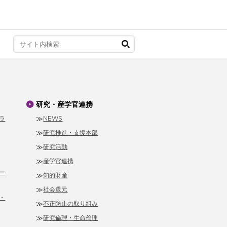
研究・産学官連携
ラ
NEWS
研究推進・支援本部
研究活動
産学官連携
ー
知的財産
社会還元
・
不正防止の取り組み
研究倫理・生命倫理