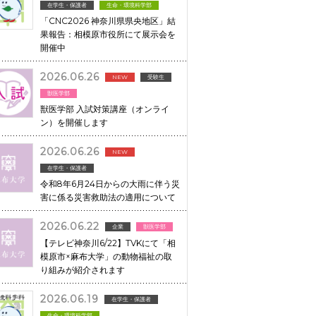
在学生・保護者
生命・環境科学部
「CNC2026 神奈川県県央地区」結
果報告：相模原市役所にて展示会を
開催中
2026.06.26
NEW
受験生
獣医学部
獣医学部 入試対策講座（オンライ
ン）を開催します
2026.06.26
NEW
在学生・保護者
令和8年6月24日からの大雨に伴う災
害に係る災害救助法の適用について
2026.06.22
企業
獣医学部
【テレビ神奈川6/22】TVKにて「相
模原市×麻布大学」の動物福祉の取
り組みが紹介されます
2026.06.19
在学生・保護者
生命・環境科学部