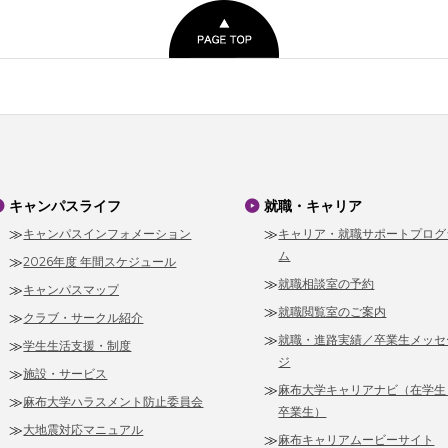
キャンパスライフ
就職・キャリア
キャンパスインフォメーション
キャリア・就職サポートプログ
ム
2026年度 年間スケジュール
就職相談室の予約
キャンパスマップ
就職閲覧室のご案内
クラブ・サークル紹介
就職・進路実績／卒業生メッセ
学生生活支援・制度
ジ
施設・サービス
麻布大学キャリアナビ（在学生
麻布大学ハラスメント防止委員会
卒業生）
大地震対応マニュアル
麻布キャリアムービーサイト