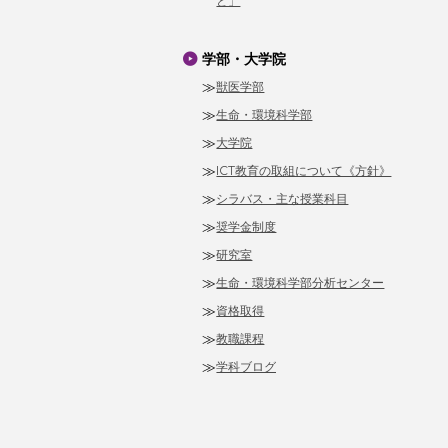
と」
学部・大学院
獣医学部
生命・環境科学部
大学院
ICT教育の取組について《方針》
シラバス・主な授業科目
奨学金制度
研究室
生命・環境科学部分析センター
資格取得
教職課程
学科ブログ