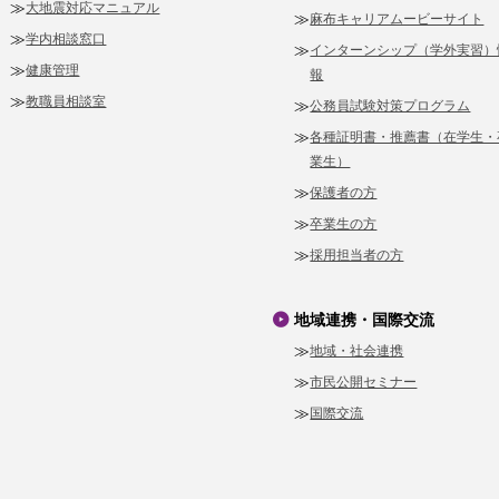
大地震対応マニュアル
麻布キャリアムービーサイト
学内相談窓口
インターンシップ（学外実習）
健康管理
報
教職員相談室
公務員試験対策プログラム
各種証明書・推薦書（在学生・
業生）
保護者の方
卒業生の方
採用担当者の方
地域連携・国際交流
地域・社会連携
市民公開セミナー
国際交流