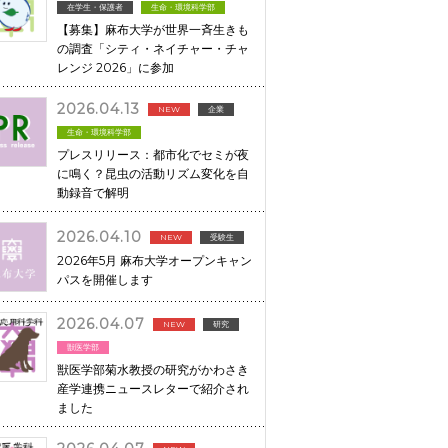
在学生・保護者
生命・環境科学部
【募集】麻布大学が世界一斉生きも
の調査「シティ・ネイチャー・チャ
レンジ 2026」に参加
2026.04.13
NEW
企業
生命・環境科学部
プレスリリース：都市化でセミが夜
に鳴く？昆虫の活動リズム変化を自
動録音で解明
2026.04.10
NEW
受験生
2026年5月 麻布大学オープンキャン
パスを開催します
2026.04.07
NEW
研究
獣医学部
獣医学部菊水教授の研究がかわさき
産学連携ニュースレターで紹介され
ました