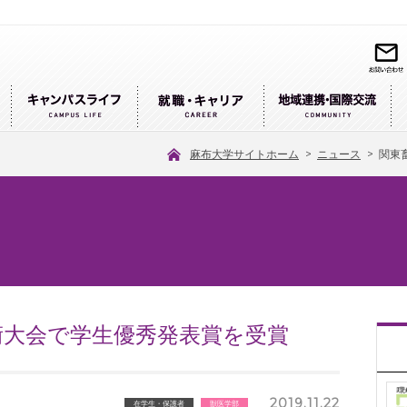
麻布大学サイトホーム
>
ニュース
>
関東
学術大会で学生優秀発表賞を受賞
2019.11.22
在学生・保護者
獣医学部