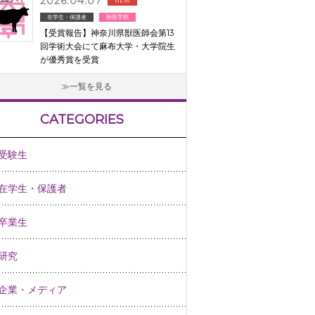
2026.04.07
NEW
在学生・保護者
獣医学部
【受賞報告】神奈川県獣医師会第13
回学術大会にて麻布大学・大学院生
が優秀賞を受賞
一覧を見る
CATEGORIES
受験生
在学生・保護者
卒業生
研究
企業・メディア