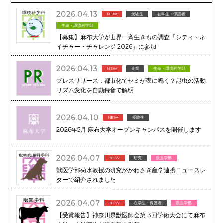
2026.04.13
NEW
受験生
在学生・保護者
生命・環境科学部
【募集】麻布大学が世界一斉生きもの調査「シティ・ネ
イチャー・チャレンジ 2026」に参加
2026.04.13
NEW
企業
生命・環境科学部
プレスリリース：都市化でセミが夜に鳴く？昆虫の活動
リズム変化を自動録音で解明
2026.04.10
NEW
受験生
2026年5月 麻布大学オープンキャンパスを開催します
2026.04.07
NEW
研究
獣医学部
獣医学部菊水教授の研究がかわさき産学連携ニュースレ
ターで紹介されました
2026.04.07
NEW
在学生・保護者
獣医学部
【受賞報告】神奈川県獣医師会第13回学術大会にて麻布