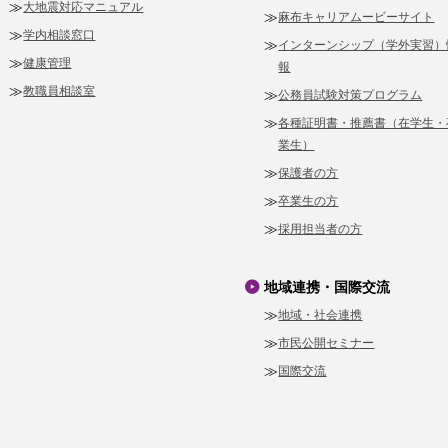
大地震対応マニュアル
麻布キャリアムービーサイト
学内相談窓口
インターンシップ（学外実習）
健康管理
報
教職員相談室
公務員試験対策プログラム
各種証明書・推薦書（在学生・
業生）
保護者の方
卒業生の方
採用担当者の方
地域連携・国際交流
地域・社会連携
市民公開セミナー
国際交流