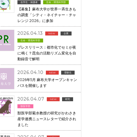
在学生・保護者
生命・環境科学部
【募集】麻布大学が世界一斉生きも
の調査「シティ・ネイチャー・チャ
レンジ 2026」に参加
2026.04.13
NEW
企業
生命・環境科学部
プレスリリース：都市化でセミが夜
に鳴く？昆虫の活動リズム変化を自
動録音で解明
2026.04.10
NEW
受験生
2026年5月 麻布大学オープンキャン
パスを開催します
2026.04.07
NEW
研究
獣医学部
獣医学部菊水教授の研究がかわさき
産学連携ニュースレターで紹介され
ました