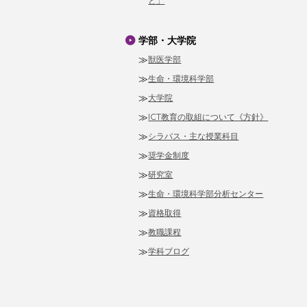
と」
学部・大学院
獣医学部
生命・環境科学部
大学院
ICT教育の取組について《方針》
シラバス・主な授業科目
奨学金制度
研究室
生命・環境科学部分析センター
資格取得
教職課程
学科ブログ