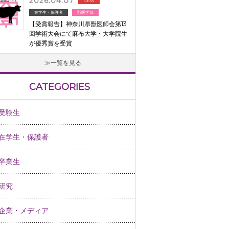
2026.04.07
NEW
在学生・保護者
獣医学部
【受賞報告】神奈川県獣医師会第13
回学術大会にて麻布大学・大学院生
が優秀賞を受賞
一覧を見る
CATEGORIES
受験生
在学生・保護者
卒業生
研究
企業・メディア