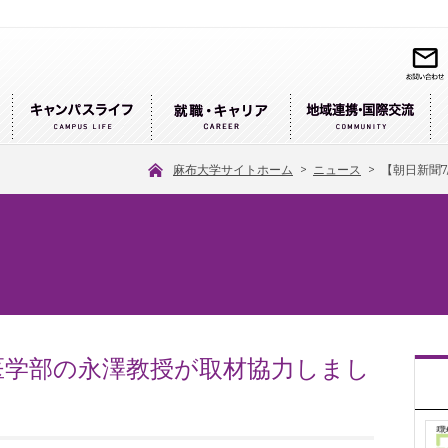
麻布大学サイトホーム
>
ニュース
>
【朝日新聞
獣医学部の永澤教授が取材協力しまし