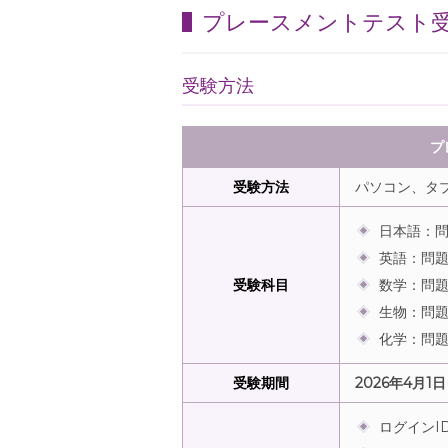
プレースメントテスト
受験方法
プ
受験方法
パソコン、タ
日本語：問
英語：問題
受験科目
数学：問題
生物：問題
化学：問題
受験期間
2026年4月1日
ログインI