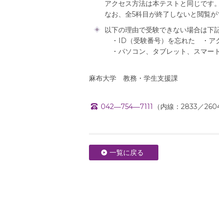
アクセス方法は本テストと同じです
なお、全5科目が終了しないと閲覧
以下の理由で受験できない場合は下
・ID（受験番号）を忘れた ・ア
・パソコン、タブレット、スマート
麻布大学 教務・学生支援課
042―754―7111
（内線：2833／260
一覧に戻る