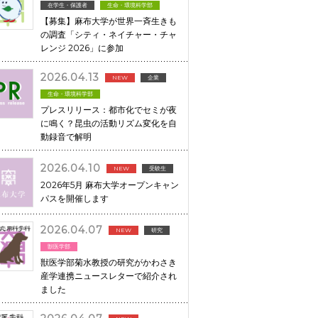
在学生・保護者
生命・環境科学部
【募集】麻布大学が世界一斉生きも
の調査「シティ・ネイチャー・チャ
レンジ 2026」に参加
2026.04.13
NEW
企業
生命・環境科学部
プレスリリース：都市化でセミが夜
に鳴く？昆虫の活動リズム変化を自
動録音で解明
2026.04.10
NEW
受験生
2026年5月 麻布大学オープンキャン
パスを開催します
2026.04.07
NEW
研究
獣医学部
獣医学部菊水教授の研究がかわさき
産学連携ニュースレターで紹介され
ました