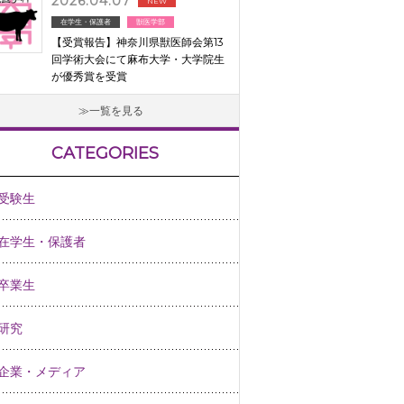
2026.04.07
NEW
在学生・保護者
獣医学部
【受賞報告】神奈川県獣医師会第13
回学術大会にて麻布大学・大学院生
が優秀賞を受賞
一覧を見る
CATEGORIES
受験生
在学生・保護者
卒業生
研究
企業・メディア