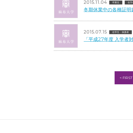
2015.11.04
卒業生
在学
冬期休業中の各種証明
2015.07.15
在学生・保護者
「平成27年度 入学
< FIRST