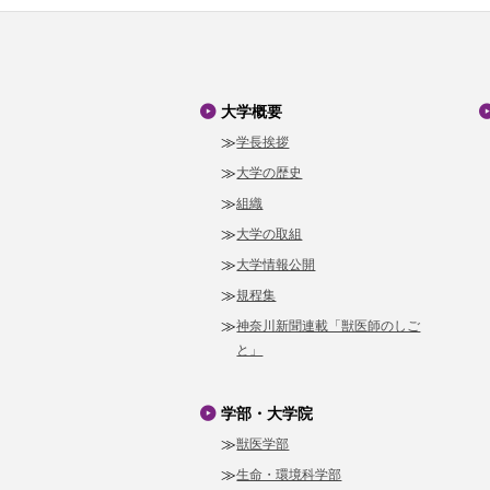
大学概要
学長挨拶
大学の歴史
組織
大学の取組
大学情報公開
規程集
神奈川新聞連載「獣医師のしご
と」
学部・大学院
獣医学部
生命・環境科学部