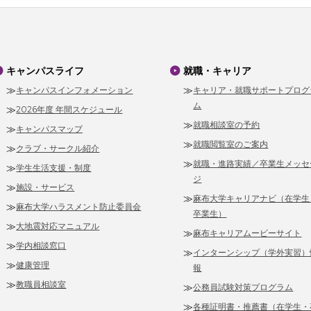
キャンパスライフ
就職・キャリア
キャンパスインフォメーション
キャリア・就職サポートプログ
ム
2026年度 年間スケジュール
就職相談室の予約
キャンパスマップ
就職閲覧室のご案内
クラブ・サークル紹介
就職・進路実績／卒業生メッセ
学生生活支援・制度
ジ
施設・サービス
麻布大学キャリアナビ（在学生
麻布大学ハラスメント防止委員会
卒業生）
大地震対応マニュアル
麻布キャリアムービーサイト
学内相談窓口
インターンシップ（学外実習）
健康管理
報
教職員相談室
公務員試験対策プログラム
各種証明書・推薦書（在学生・