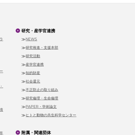
研究・産学官連携
ラ
NEWS
研究推進・支援本部
研究活動
産学官連携
ー
知的財産
社会還元
・
不正防止の取り組み
研究倫理・生命倫理
PAPER・学術論文
情
ヒトと動物の共生科学センター
附属・関連団体
卒