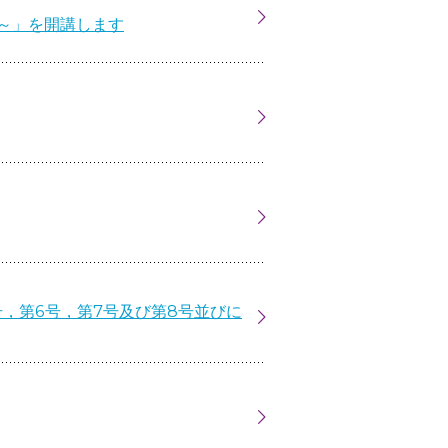
う～」を開講します
号，第6号，第7号及び第8号並びに