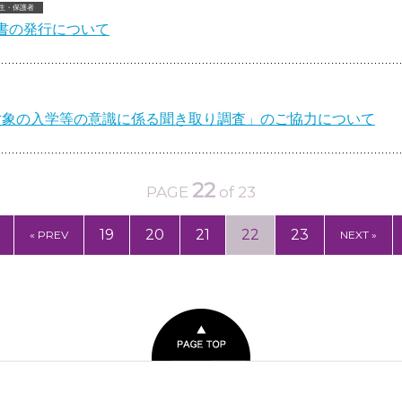
生・保護者
書の発行について
者対象の入学等の意識に係る聞き取り調査」のご協力について
22
PAGE
of 23
19
20
21
22
23
« PREV
NEXT »