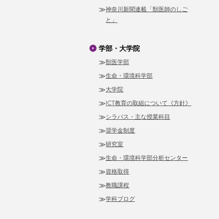
神奈川新聞連載「獣医師のしご
と」
学部・大学院
獣医学部
生命・環境科学部
大学院
ICT教育の取組について《方針》
シラバス・主な授業科目
奨学金制度
研究室
生命・環境科学部分析センター
資格取得
教職課程
学科ブログ