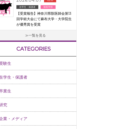
2026.04.07
NEW
在学生・保護者
獣医学部
【受賞報告】神奈川県獣医師会第13
回学術大会にて麻布大学・大学院生
が優秀賞を受賞
一覧を見る
CATEGORIES
受験生
在学生・保護者
卒業生
研究
企業・メディア