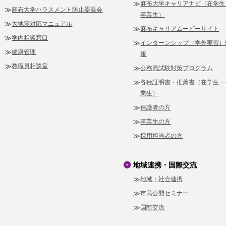
麻布大学キャリアナビ（在学生
麻布大学ハラスメント防止委員会
卒業生）
大地震対応マニュアル
麻布キャリアムービーサイト
学内相談窓口
インターンシップ（学外実習）
健康管理
報
教職員相談室
公務員試験対策プログラム
各種証明書・推薦書（在学生・
業生）
保護者の方
卒業生の方
採用担当者の方
地域連携・国際交流
地域・社会連携
市民公開セミナー
国際交流