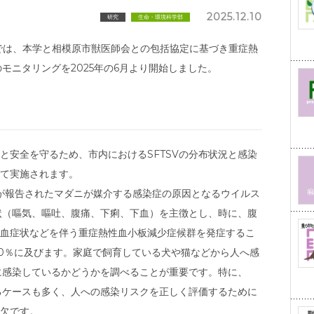
2025.12.10
研究
生命・環境科学部
では、本学と相模原市獣医師会との包括協定に基づき重症熱
のモニタリングを2025年の6月より開始しました。
と安全を守るため、市内におけるSFTSVの分布状況と感染
て実施されます。
患者が報告されたマダニが媒介する感染症の原因となるウイルス
症状（嘔気、嘔吐、腹痛、下痢、下血）を主徴とし、時に、腹
血症状などを伴う重症熱性血小板減少症候群を発症するこ
30％に及びます。家庭で飼育している犬や猫などから人へ感
Vに感染しているかどうかを調べることが重要です。特に、
いるケースも多く、人への感染リスクを正しく評価するために
欠です。