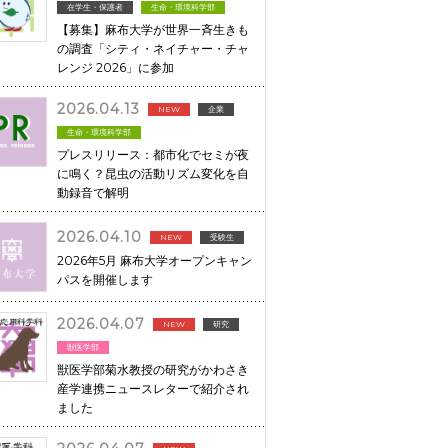
在学生・保護者
生命・環境科学部
【募集】麻布大学が世界一斉生きも
の調査「シティ・ネイチャー・チャ
レンジ 2026」に参加
2026.04.13
NEW
企業
生命・環境科学部
プレスリリース：都市化でセミが夜
に鳴く？昆虫の活動リズム変化を自
動録音で解明
2026.04.10
NEW
受験生
2026年5月 麻布大学オープンキャン
パスを開催します
2026.04.07
NEW
研究
獣医学部
獣医学部菊水教授の研究がかわさき
産学連携ニュースレターで紹介され
ました