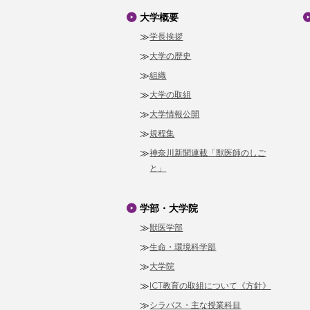
大学概要
学長挨拶
大学の歴史
組織
大学の取組
大学情報公開
規程集
神奈川新聞連載「獣医師のしご
と」
学部・大学院
獣医学部
生命・環境科学部
大学院
ICT教育の取組について《方針》
シラバス・主な授業科目