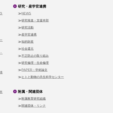
研究・産学官連携
ラ
NEWS
研究推進・支援本部
研究活動
産学官連携
ー
知的財産
社会還元
・
不正防止の取り組み
研究倫理・生命倫理
PAPER・学術論文
情
ヒトと動物の共生科学センター
附属・関連団体
卒
附属教育研究組織
関連団体・リンク