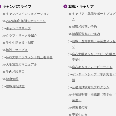
キャンパスライフ
就職・キャリア
キャンパスインフォメーション
キャリア・就職サポートプログ
ム
2026年度 年間スケジュール
就職相談室の予約
キャンパスマップ
就職閲覧室のご案内
クラブ・サークル紹介
就職・進路実績／卒業生メッセ
学生生活支援・制度
ジ
施設・サービス
麻布大学キャリアナビ（在学生
麻布大学ハラスメント防止委員会
卒業生）
大地震対応マニュアル
麻布キャリアムービーサイト
学内相談窓口
インターンシップ（学外実習）
健康管理
報
教職員相談室
公務員試験対策プログラム
各種証明書・推薦書（在学生・
業生）
保護者の方
卒業生の方