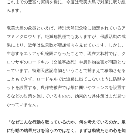
これまでの豊富な実績を糧に、今度は奄美大島で対策に取り組
みます。
奄美大島の象徴といえば、特別天然記念物に指定されているア
マミノクロウサギ。絶滅危惧種でもありますが、保護活動の成
果により、近年は生息数が増加傾向を見せています。しかし、
生息するエリアが広範囲になったことで、現在大和村では、ク
ロウサギのロードキル（交通事故死）や農作物被害が問題とな
っています。特別天然記念物ということで捕まえて移動させる
こともできず、ロードキルでは道路に出てこないように防獣ネ
ットを設置する、農作物被害では畑に囲いやフェンスを設置す
るなどの対策を施しているものの、効果的な具体策はまだ見つ
かっていません。
「なぜこんな行動を取っているのか。何を考えているのか。単
に行動の結果だけを追うのではなく、まずは動物たちの心を知