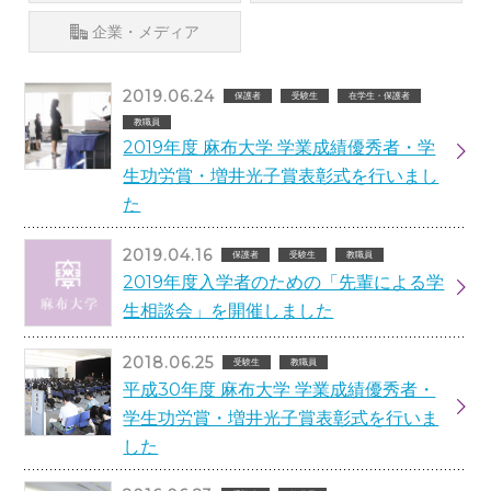
企業・メディア
2019.06.24
保護者
受験生
在学生・保護者
教職員
2019年度 麻布大学 学業成績優秀者・学
生功労賞・増井光子賞表彰式を行いまし
た
2019.04.16
保護者
受験生
教職員
2019年度入学者のための「先輩による学
生相談会」を開催しました
2018.06.25
受験生
教職員
平成30年度 麻布大学 学業成績優秀者・
学生功労賞・増井光子賞表彰式を行いま
した