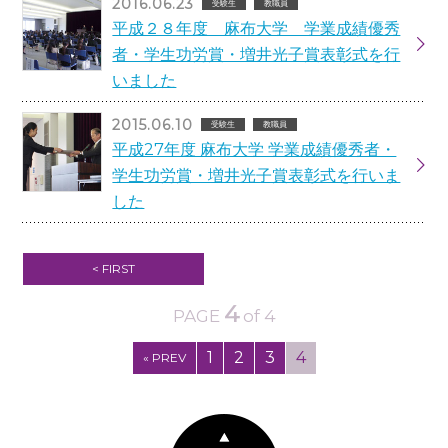
2016.06.23
受験生
教職員
平成２８年度 麻布大学 学業成績優秀
者・学生功労賞・増井光子賞表彰式を行
いました
2015.06.10
受験生
教職員
平成27年度 麻布大学 学業成績優秀者・
学生功労賞・増井光子賞表彰式を行いま
した
< FIRST
4
PAGE
of 4
1
2
3
4
« PREV