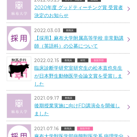
2020年度 グッドティーチング賞 受賞者
決定のお知らせ
2022.03.03
教職員
【採用】麻布大学附属高等学校 非常勤講
師（英語科）の公募について
2022.02.15
教職員
研究
獣医学部
臨床診断学研究室研究生の松本直也先生
が日本野生動物医学会論文賞を受賞しま
した
2021.09.17
教職員
後期授業実施に向けFD講演会を開催し
ました
2021.07.16
教職員
獣医学部
麻布大学獣医学部病態獣医学系 病理学分