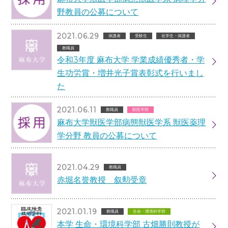
野教員の公募について
2021.06.29
保護者
受験生
在学生・保護者
教職員
令和3年度 麻布大学 学業成績優秀者・学
生功労賞・増井光子賞表彰式を行いまし
た
2021.06.11
教職員
獣医学部
麻布大学獣医学部病態獣医学系 獣医薬理
学分野 教員の公募について
2021.04.29
教職員
赤堀名誉教授 叙勲受章
2021.01.19
教職員
生命・環境科学部
本学 生命・環境科学部 古畑勝則教授が