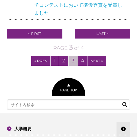
チコンテストにおいて準優秀賞を受賞し
ました
< FIRST
LAST >
3
PAGE
of 4
1
2
3
4
« PREV
NEXT »
大学概要