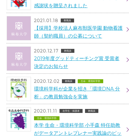
感謝状を贈呈されました
2021.01.18
教職員
【採用】学校法人麻布獣医学園 動物看護
師（契約職員）の公募について
2020.12.17
教職員
2019年度グッドティーチング賞 受賞者
決定のお知らせ
2020.12.02
教職員
生命・環境科学部
環境科学科が企業を招き「環境DNA 分
析」の教員勉強会を実施
2020.11.11
在学生・保護者
教職員
生命・環境科学部
本学 生命・環境科学部 小手森 特任助教
がデータアントレプレナー実践論のピッ