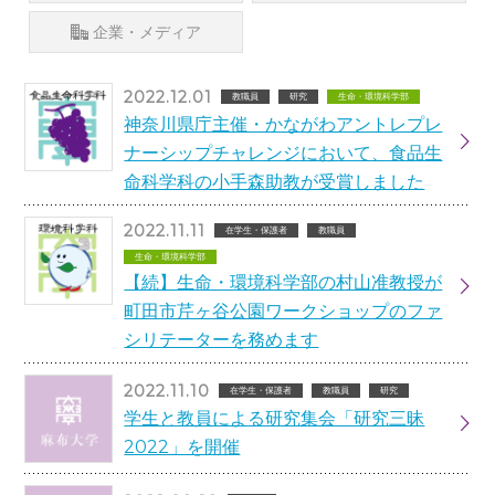
企業・メディア
2022.12.01
教職員
研究
生命・環境科学部
神奈川県庁主催・かながわアントレプレ
ナーシップチャレンジにおいて、食品生
命科学科の小手森助教が受賞しました
2022.11.11
在学生・保護者
教職員
生命・環境科学部
【続】生命・環境科学部の村山准教授が
町田市芹ヶ谷公園ワークショップのファ
シリテーターを務めます
2022.11.10
在学生・保護者
教職員
研究
学生と教員による研究集会「研究三昧
2022」を開催