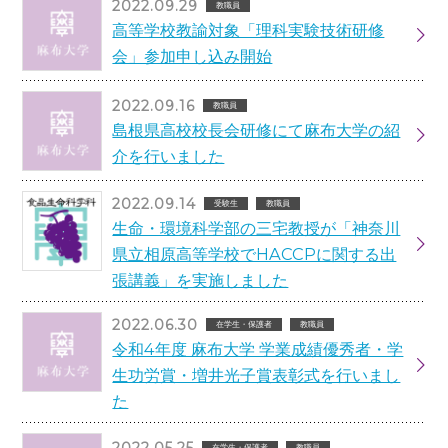
2022.09.29
教職員
高等学校教諭対象「理科実験技術研修
会」参加申し込み開始
2022.09.16
教職員
島根県高校校長会研修にて麻布大学の紹
介を行いました
2022.09.14
受験生
教職員
生命・環境科学部の三宅教授が「神奈川
県立相原高等学校でHACCPに関する出
張講義」を実施しました
2022.06.30
在学生・保護者
教職員
令和4年度 麻布大学 学業成績優秀者・学
生功労賞・増井光子賞表彰式を行いまし
た
2022.05.25
在学生・保護者
教職員