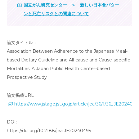
国立がん研究センター ＞
新しい日本食パター
ンと死亡リスクとの関連について
論文タイトル：
Association Between Adherence to the Japanese Meal-
based Dietary Guideline and All-cause and Cause-specific
Mortalities: A Japan Public Health Center-based
Prospective Study
論文掲載URL：
https://www.jstage.jst.go.jp/article/jea/36/1/36_JE20240495
DOI:
https://doi.org/10.2188/jea.JE20240495