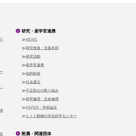
研究・産学官連携
ラ
NEWS
研究推進・支援本部
研究活動
産学官連携
ー
知的財産
社会還元
・
不正防止の取り組み
研究倫理・生命倫理
PAPER・学術論文
情
ヒトと動物の共生科学センター
附属・関連団体
卒