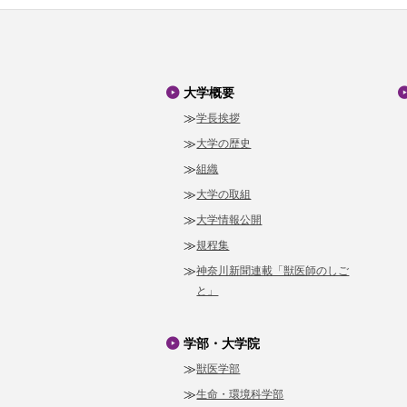
大学概要
学長挨拶
大学の歴史
組織
大学の取組
大学情報公開
規程集
神奈川新聞連載「獣医師のしご
と」
学部・大学院
獣医学部
生命・環境科学部