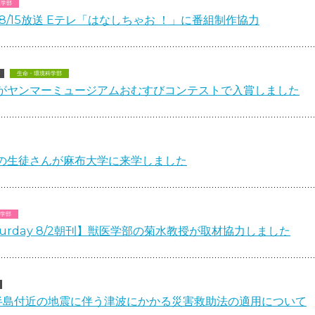
医学部
8/15放送 Eテレ「はなしちゃお ！」に番組制作協力
生命・環境科学部
がヤンマーミュージアムおむすびコンテストで入賞しました
の生徒さんが麻布大学に来学しました
学部
Saturday 8/2朝刊】獣医学部の菊水教授が取材協力しました
半島付近の地震に伴う津波にかかる災害救助法の適用について