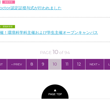
獣医学部
t Doctor認定証授与式が行われました
命・環境科学部
開催！環境科学科主催および学生主催オープンキャンパス
10
PAGE
of 94
8
9
10
11
12
ST
« PREV
NEXT »
L