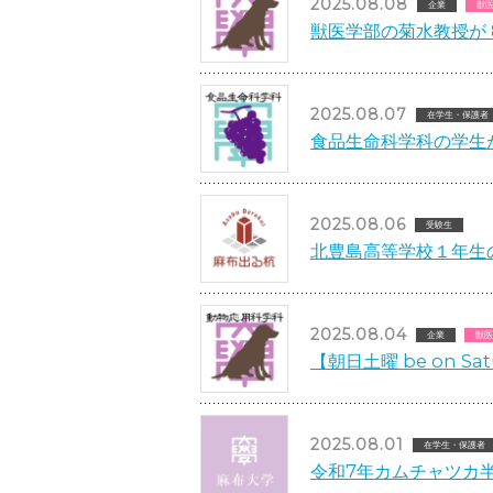
2025.08.08
企業
獣
獣医学部の菊水教授が 
2025.08.07
在学生・保護者
食品生命科学科の学生
2025.08.06
受験生
北豊島高等学校１年生
2025.08.04
企業
獣医
【朝日土曜 be on 
2025.08.01
在学生・保護者
令和7年カムチャツカ