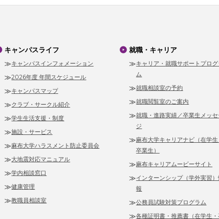
キャンパスライフ
就職・キャリア
キャンパスインフォメーション
キャリア・就職サポートプログ
ム
2026年度 年間スケジュール
就職相談室の予約
キャンパスマップ
就職閲覧室のご案内
クラブ・サークル紹介
就職・進路実績／卒業生メッセ
学生生活支援・制度
ジ
施設・サービス
麻布大学キャリアナビ（在学生
麻布大学ハラスメント防止委員会
卒業生）
大地震対応マニュアル
麻布キャリアムービーサイト
学内相談窓口
インターンシップ（学外実習）
健康管理
報
教職員相談室
公務員試験対策プログラム
各種証明書・推薦書（在学生・