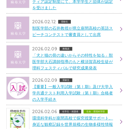
ティア認定制度にて、本学学生と団体が認定
を受けました
2026.02.12
受験生
獣医学部の石井教授が県立座間高校の英語ス
ピーチコンテストで審査員として出席
2026.02.09
教職員
「犬と猫の骨の違いからその特性を知る」獣
医学部大石講師指導のもと横須賀高校生徒が
理科フェスティバルで研究成果発表
2026.02.09
受験生
【重要】一般入学試験（第Ⅰ期）及び大学入
学共通テスト利用入学試験（第Ⅰ期）合格者
の入学手続き
2026.02.06
在学生・保護者
生命・環境科学部
環境科学科が座間高校で探究授業サポート、
身近な観察記録を世界規模の生物多様性情報