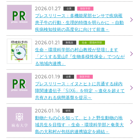
2026.01.27
企業
獣医学部
プレスリリース：多機能尾部センサで疾病罹
患子牛の行動・生理的特徴を明らかに －自動
疾病検知技術の高度化に向けて前進－
2026.01.21
教職員
生命・環境科学部
生命・環境科学部の村山教授が登壇します
「どうする里山⁉『生物多様性保全』でつなが
る地域内連携」
2026.01.19
企業
獣医学部
プレスリリース：イヌとヒトに共通する緑内
障関連遺伝子「SIX6」を特定 ～進化を超えて
共有される病態基盤を提示～
2026.01.16
研究
動物たちの心を知って、ヒトと野生動物の地
域共生を目指す －生命・環境科学部と奄美大
島の大和村が包括的連携協定を締結－