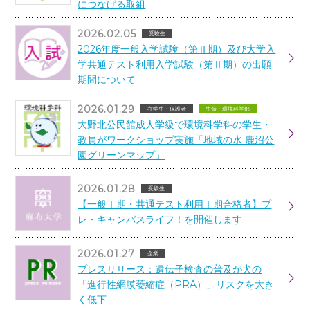
につなげる取組
2026.02.05
受験生
2026年度一般入学試験（第Ⅱ期）及び大学入
学共通テスト利用入学試験（第Ⅱ期）の出願
期間について
2026.01.29
在学生・保護者
生命・環境科学部
大野北公民館成人学級で環境科学科の学生・
教員がワークショップ実施「地域の水 鹿沼公
園グリーンマップ」
2026.01.28
受験生
【一般Ⅰ期・共通テスト利用Ⅰ期合格者】プ
レ・キャンパスライフ！を開催します
2026.01.27
企業
プレスリリース：遺伝子検査の普及が犬の
「進行性網膜萎縮症（PRA）」リスクを大き
く低下