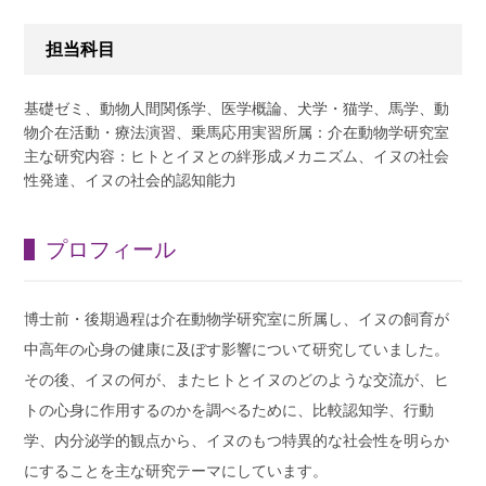
担当科目
基礎ゼミ、動物人間関係学、医学概論、犬学・猫学、馬学、動
物介在活動・療法演習、乗馬応用実習所属：介在動物学研究室
主な研究内容：ヒトとイヌとの絆形成メカニズム、イヌの社会
性発達、イヌの社会的認知能力
プロフィール
博士前・後期過程は介在動物学研究室に所属し、イヌの飼育が
中高年の心身の健康に及ぼす影響について研究していました。
その後、イヌの何が、またヒトとイヌのどのような交流が、ヒ
トの心身に作用するのかを調べるために、比較認知学、行動
学、内分泌学的観点から、イヌのもつ特異的な社会性を明らか
にすることを主な研究テーマにしています。