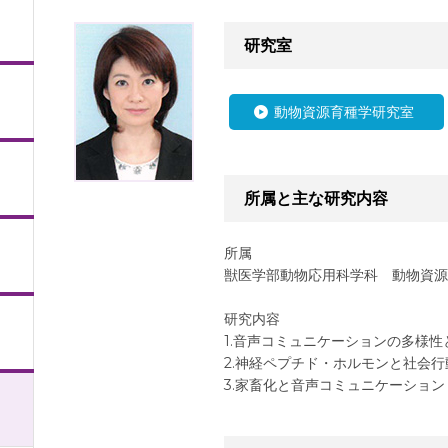
研究室
動物資源育種学研究室
》
所属と主な研究内容
所属
獣医学部動物応用科学科 動物資源
研究内容
1.音声コミュニケーションの多様性
2.神経ペプチド・ホルモンと社会行
3.家畜化と音声コミュニケーション