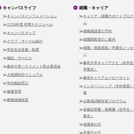
キャンパスライフ
就職・キャリア
キャンパスインフォメーション
キャリア・就職サポートプログ
ム
2026年度 年間スケジュール
就職相談室の予約
キャンパスマップ
就職閲覧室のご案内
クラブ・サークル紹介
就職・進路実績／卒業生メッセ
学生生活支援・制度
ジ
施設・サービス
麻布大学キャリアナビ（在学生
麻布大学ハラスメント防止委員会
卒業生）
大地震対応マニュアル
麻布キャリアムービーサイト
学内相談窓口
インターンシップ（学外実習）
健康管理
報
教職員相談室
公務員試験対策プログラム
各種証明書・推薦書（在学生・
業生）
保護者の方
卒業生の方