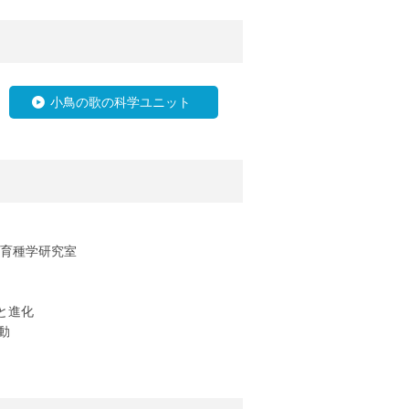
小鳥の歌の科学ユニット
育種学研究室
と進化
動