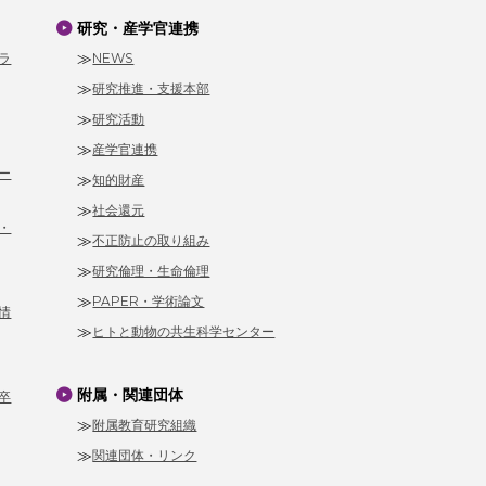
研究・産学官連携
ラ
NEWS
研究推進・支援本部
研究活動
産学官連携
ー
知的財産
社会還元
・
不正防止の取り組み
研究倫理・生命倫理
PAPER・学術論文
情
ヒトと動物の共生科学センター
附属・関連団体
卒
附属教育研究組織
関連団体・リンク