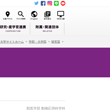
布大学サイトホーム
>
学部・大学院
>
研究室
>
獣医学部 動物応用科学科