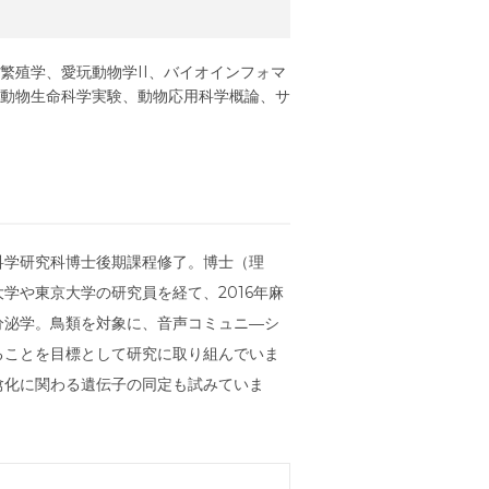
繁殖学、愛玩動物学II、バイオインフォマ
動物生命科学実験、動物応用科学概論、サ
科学研究科博士後期課程修了。博士（理
学や東京大学の研究員を経て、2016年麻
分泌学。鳥類を対象に、音声コミュニ―シ
ることを目標として研究に取り組んでいま
禽化に関わる遺伝子の同定も試みていま