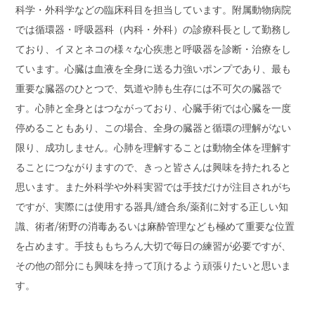
科学・外科学などの臨床科目を担当しています。附属動物病院
では循環器・呼吸器科（内科・外科）の診療科長として勤務し
ており、イヌとネコの様々な心疾患と呼吸器を診断・治療をし
ています。心臓は血液を全身に送る力強いポンプであり、最も
重要な臓器のひとつで、気道や肺も生存には不可欠の臓器で
す。心肺と全身とはつながっており、心臓手術では心臓を一度
停めることもあり、この場合、全身の臓器と循環の理解がない
限り、成功しません。心肺を理解することは動物全体を理解す
ることにつながりますので、きっと皆さんは興味を持たれると
思います。また外科学や外科実習では手技だけが注目されがち
ですが、実際には使用する器具/縫合糸/薬剤に対する正しい知
識、術者/術野の消毒あるいは麻酔管理なども極めて重要な位置
を占めます。手技ももちろん大切で毎日の練習が必要ですが、
その他の部分にも興味を持って頂けるよう頑張りたいと思いま
す。