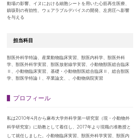
動場の影響、イヌにおける細胞シートを用いた心筋再生医療、
鎮咳剤の有効性、ウェアラブルデバイスの開発、左房圧へ影響
を与える
担当科目
獣医外科学特論、産業動物臨床実習、獣医内科学、獣医外科
学、獣医外科学実習、獣医放射線学実習、小動物獣医総合臨床
Ⅱ、小動物臨床実習、基礎・小動物獣医総合臨床Ⅱ、総合獣医
学、獣医学特論Ⅰ、卒業論文、、小動物病院実習
プロフィール
私は2010年4月から麻布大学外科学第一研究室（現・小動物外
科学研究室）に助教として着任し、2017年より現職の准教授と
して就任しました。小動物臨床実習、獣医外科学実習、獣医内