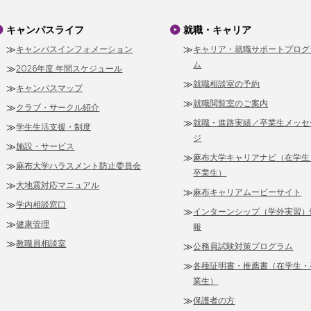
キャンパスライフ
就職・キャリア
キャンパスインフォメーション
キャリア・就職サポートプログ
ム
2026年度 年間スケジュール
就職相談室の予約
キャンパスマップ
就職閲覧室のご案内
クラブ・サークル紹介
就職・進路実績／卒業生メッセ
学生生活支援・制度
ジ
施設・サービス
麻布大学キャリアナビ（在学生
麻布大学ハラスメント防止委員会
卒業生）
大地震対応マニュアル
麻布キャリアムービーサイト
学内相談窓口
インターンシップ（学外実習）
健康管理
報
教職員相談室
公務員試験対策プログラム
各種証明書・推薦書（在学生・
業生）
保護者の方