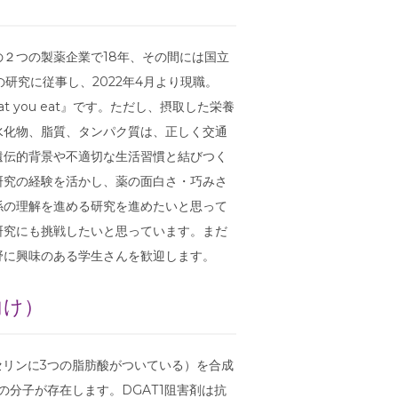
２つの製薬企業で18年、その間には国立
研究に従事し、2022年4月より現職。
t you eat』です。ただし、摂取した栄養
水化物、脂質、タンパク質は、正しく交通
遺伝的背景や不適切な生活習慣と結びつく
研究の経験を活かし、薬の面白さ・巧みさ
係の理解を進める研究を進めたいと思って
研究にも挑戦したいと思っています。まだ
野に興味のある学生さんを歓迎します。
向け）
セリンに3つの脂肪酸がついている）を合成
つの分子が存在します。DGAT1阻害剤は抗