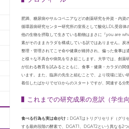
肥満、糖尿病やサルコペニアなどの創薬研究を外資・内資の
循環器病研究センター研究所の室長として酸化LDL受容体の
他の生物を摂取して生きている動物はまさに『you are wha
素がそのままカラダを構成している訳ではありません。炭
整理・管理されてこそ命や健康が維持され、偏った食事は
と様々な不具合や病気を引き起こします。大学では、創薬
が伝わる教育を試みるとともに、食事・健康・カラダの関
います。また、臨床の先生と組むことで、より現場に近い
着任したばかりでゼロからのスタートですが、関連する分
これまでの研究成果の意訳（学生
食べる行為も実は命がけ：
DGATはトリグリセリド（グリ
する最終段階の酵素で、DGAT1、DGAT2という異なる2