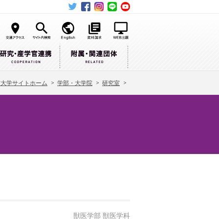
布大学サイトホーム
>
学部・大学院
>
研究室
>
獣医学部 獣医学科