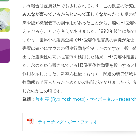
いう報告は皮膚以外でも少しされており、この観点の研究
みんなが言っているからといって正しくなかった：
初期の抗
満や認知機能低下の副作用があったことから、脳のH1受容
えるだろう、という考えがありました。1990年後半に脳
つかり、世界中の製薬企業でH3受容体阻害薬の開発が始ま
害薬は確かにマウスの摂食行動を抑制したのですが、投与
出した選択性の高い阻害剤を検討した結果、H3受容体阻害
た。念のため市販されているH3受容体作動薬を投与すると
作用を示しました。新卒入社後まもなく、関連の研究領域
物動態もド素人だったためだいぶ時間がかかりましたが、
じたのがこの時です。
業績：
善本 亮 (Ryo Yoshimoto) - マイポータル - resear
ティーチング・ポートフォリオ