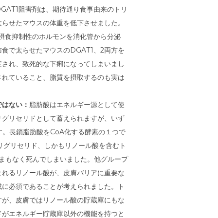
GAT1阻害剤は、期待通り食事由来のトリ
太らせたマウスの体重を低下させました。
が摂食抑制性のホルモンを消化管から分泌
食で太らせたマウスのDGAT1、2両方を
綻され、致死的な下痢になってしまいまし
されていること、脂質を摂取するのも実は
ではない：
脂肪酸はエネルギー源として使
リグリセリドとして蓄えられますが、いず
す。長鎖脂肪酸をCoA化する酵素の１つで
のトリグリセリド、しかもリノール酸を含むト
まもなく死んでしまいました。他グループ
まれるリノール酸が、皮膚バリアに重要な
成に必須であることが考えられました。ト
すが、皮膚ではリノール酸の貯蔵庫にもな
ドがエネルギー貯蔵庫以外の機能を持つと