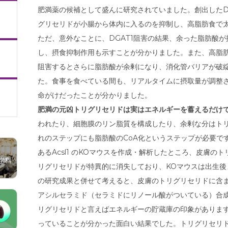
肥満薬の候補として盛んに研究されていました。創出したD
グリセリドが小腸から体内に入るのを抑制し、高脂肪食で
ただ、意外なことに、DGAT1阻害の結果、余った脂肪酸
し、摂食抑制作用も示すことが分かりました。また、高脂肪
阻害するとさらに脂肪酸が余剰になり、消化管バリアが破
た。食事を食べている間も、リアルタイムに摂取量が調整
命がけだったことが分かりました。
肥満の元凶トリグリセリドは実はエネルギーを蓄えるだけ
われたり、細胞膜のリン脂質を構成したり、余剰な分はト
れのステップにも脂肪酸のCoA化というステップが必要で
あるAcsl1 のKOマウスを作成・解析したところ、皮膚
リグリセリドが特異的に消失しており、KOマウスは出生後
の研究成果と併せて考えると、皮膚のトリグリセリドに含
アシルセラミド（セラミドにリノール酸がついている）合
リグリセリドと言えばエネルギーの貯蔵庫の印象がありま
っていることが分かった面白い結果でした。トリグリセリ