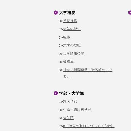
大学概要
学長挨拶
大学の歴史
組織
大学の取組
大学情報公開
規程集
神奈川新聞連載「獣医師のしご
と」
学部・大学院
獣医学部
生命・環境科学部
大学院
ICT教育の取組について《方針》