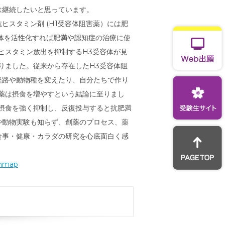
は継続したいと思っています。
ヒスタミン剤 (H1受容体阻害薬）には肥
体を活性化すれば肥満や認知症の治療に使
でヒスタミン放出を抑制するH3受容体が見
りました。従来から存在したH3受容体阻
経路や動物種を変えたり、自分たちで作り
薬は摂食を増やすという結論に至りまし
摂食を強く抑制し、反復投与すると抗肥満
や動物実験も知らず、創薬のプロセス、薬
食事・健康・カラダの研究を心底面白く感
chmap