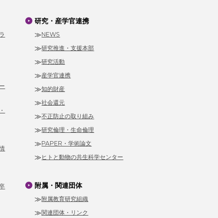
研究・産学官連携
ラ
NEWS
研究推進・支援本部
研究活動
産学官連携
ー
知的財産
社会還元
・
不正防止の取り組み
研究倫理・生命倫理
PAPER・学術論文
情
ヒトと動物の共生科学センター
附属・関連団体
卒
附属教育研究組織
関連団体・リンク