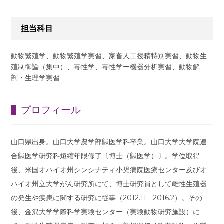
担当科目
動物繁殖学、動物繁殖学実習、家畜人工授精特別実習、動物生
殖制御論（集中）、毒性学、毒性学ー機器分析実習、動物解
剖・生理学実習
プロフィール
山口県出身。山口大学農学部獣医学科卒業。山口大学大学院連
合獣医学研究科短縮年限修了〔博士（獣医学）〕。学位取得
後、米国オハイオ州シンシナティ小児病院医療センター及びオ
ハイオ州立大学がん研究所にて、博士研究員として雌性生殖器
の発生や疾患に関する研究に従事（2012.11 - 2016.2）。その
後、金沢大学学際科学実験センター（実験動物研究施設）に