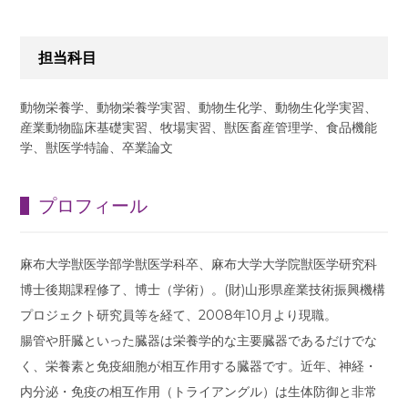
担当科目
動物栄養学、動物栄養学実習、動物生化学、動物生化学実習、
産業動物臨床基礎実習、牧場実習、獣医畜産管理学、食品機能
学、獣医学特論、卒業論文
プロフィール
麻布大学獣医学部学獣医学科卒、麻布大学大学院獣医学研究科
博士後期課程修了、博士（学術）。(財)山形県産業技術振興機構
プロジェクト研究員等を経て、2008年10月より現職。
腸管や肝臓といった臓器は栄養学的な主要臓器であるだけでな
く、栄養素と免疫細胞が相互作用する臓器です。近年、神経・
内分泌・免疫の相互作用（トライアングル）は生体防御と非常